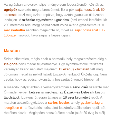
Az ugrásban a rovarok teljesítménye sem lebecsülendő. Köztük az
ugrópók
szerezte meg a bronzérmet. Ez a pók
saját hosszának
50-
szeresét
teszi meg szinte repülve, hogy aztán gyanútlan áldozatán
landoljon. A
szöcske
egyméteres ugrásaival
(ami emberi léptékkel kb.
200 méternek felel meg) pályázhatott volna akár a győzelemre is. A
macskabolha
azonban megelőzte őt, mivel az
saját hosszánál 100-
150-szer
nagyobb távolságra is képes ugrani.
Maraton
Szinte hihetetlen, mégis csak a harmadik hely megszerzésére elég a
kis goda
nevű madár teljesítménye. Egy nyomkövetővel felszerelt
versenyző kilenc nap alatt majdnem
12 ezer (!) kilométert
tett meg.
Jóformán megállás nélkül haladt Észak-Amerikából Új-Zélandig. Nem
csoda, hogy az egész rokonság a hosszútávú vonuló hírében áll.
A második helyet ebben a versenyszámban a
sarki csér
szerezte meg.
Ő minden évben
kétszer is megteszi az Északi- és Déli-sark közötti
távolságot
. Egy-egy út során átlagosan
18 ezer kilométert
repül. A
maraton abszolút győztese a
sarlós fecske
, amely
gyakorlatilag a
levegőben él
, a fészkelési időszakot leszámítva állandóan repül, sőt
röptében alszik. Meglepően hosszú élete során (akár 20 évig is elél)