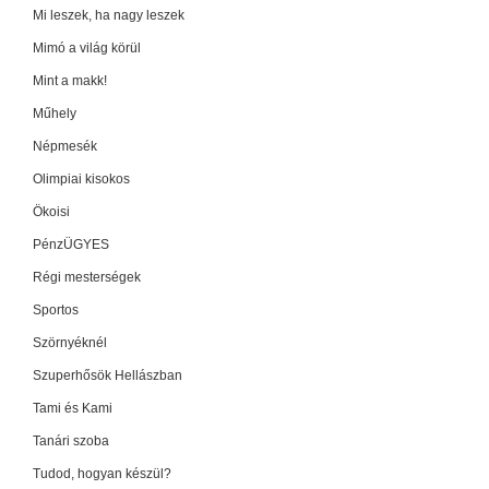
Mi leszek, ha nagy leszek
Mimó a világ körül
Mint a makk!
Műhely
Népmesék
Olimpiai kisokos
Ökoisi
PénzÜGYES
Régi mesterségek
Sportos
Szörnyéknél
Szuperhősök Hellászban
Tami és Kami
Tanári szoba
Tudod, hogyan készül?