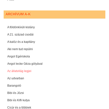
ARCHÍVUM A-K
A földönkívüli kislány
A 21. század csodái
A kalóz és a kapitány
Aki nem tud repülni
Angol Egériskola
Angol lecke Géza gólyával
Az állatvilág legjei
Az udvarban
Barangoló
Bibi és Józsi
Bibi és Kifli kutya
Cicúr és a többiek