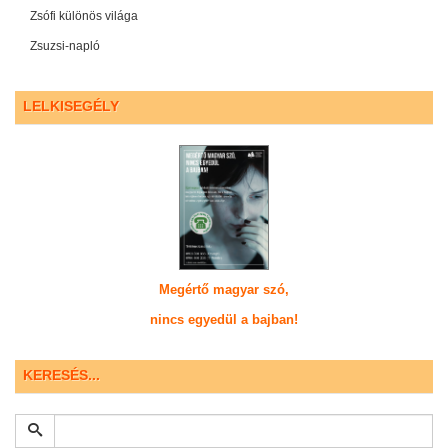
Zsófi különös világa
Zsuzsi-napló
LELKISEGÉLY
Megértő magyar szó,
nincs egyedül a bajban!
KERESÉS...