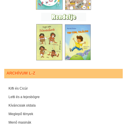
ARCHÍVUM L-Z
Kifli és Cicúr
Letti és a tejesbögre
Kíváncsiak oldala
Meglepő tények
Menő masinák