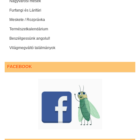
Nagyvárosi mesék
Furfangi és Lárifári
Meskete / Rozprávka
Természetkalendárium
Beszélgessünk angolul!
Világmegváltó találmányok
FACEBOOK