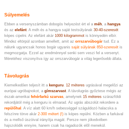
Súlyemelés
Ebben a versenyszámban dobogós helyezést ért el a
méh
, a
hangya
és az
elefánt
. A méh és a hangya saját testsúlyának
30-40-szeresét
képes cipelni. Az elefánt akár
1000 kilogrammot
is könnyedén elbír.
Mindez eltörpül azonban amellett, amit az
orrszarvúbogár
tud. Ez a
nálunk ugyancsak honos bogár ugyanis
saját súlyának 850-szeresét
is
megmozgatja. Ezzel az eredménnyel senki sem veszi fel a versenyt.
Méretéhez viszonyítva így az orrszarvúbogár a világ legerősebb állata.
Távolugrás
Kiemelkedően teljesít itt a
kenguru
.
12 méteres
ugrásával megelőzi az
európai ugróbajnokot, a
gímszarvast
. A távolugrás győztese mégis az
észak-amerikai
fehérfarkú szarvas
, amelynek
15 méteres
szárazföldi
rekordjától még a kenguru is elmarad. Az ugrás abszolút rekordere a
repülőhal
. A víz alatt 60 km/h sebességgel száguldozó halacska a
felszínre törve akár
2-300 métert (!)
is képes repülni. Közben a farkával
és a mellső úszóival irányítja magát. Persze nem jókedvében
hajszolódik ennyire, hanem csak ha ragadozók elől menekül.