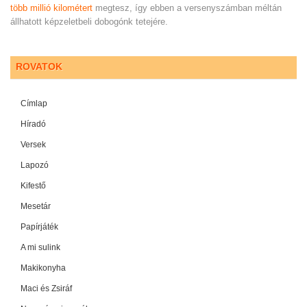
több millió kilométert
megtesz, így ebben a versenyszámban méltán
állhatott képzeletbeli dobogónk tetejére.
ROVATOK
Címlap
Híradó
Versek
Lapozó
Kifestő
Mesetár
Papírjáték
A mi sulink
Makikonyha
Maci és Zsiráf