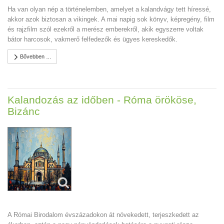
Ha van olyan nép a történelemben, amelyet a kalandvágy tett híressé,
akkor azok biztosan a vikingek. A mai napig sok könyv, képregény, film
és rajzfilm szól ezekről a merész emberekről, akik egyszerre voltak
bátor harcosok, vakmerő felfedezők és ügyes kereskedők.
Bővebben …
Kalandozás az időben - Róma örököse,
Bizánc
A Római Birodalom évszázadokon át növekedett, terjeszkedett az