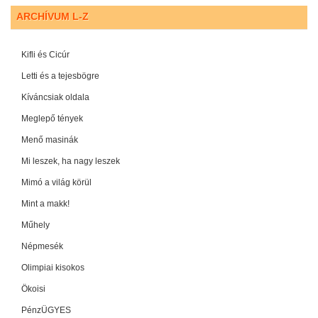
ARCHÍVUM L-Z
Kifli és Cicúr
Letti és a tejesbögre
Kíváncsiak oldala
Meglepő tények
Menő masinák
Mi leszek, ha nagy leszek
Mimó a világ körül
Mint a makk!
Műhely
Népmesék
Olimpiai kisokos
Ökoisi
PénzÜGYES