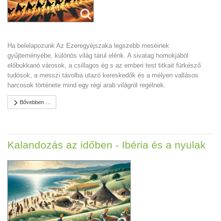
Ha belelapozunk Az Ezeregyéjszaka legszebb meséinek
gyűjteményébe, különös világ tárul elénk. A sivatag homokjából
előbukkanó városok, a csillagos ég s az emberi test titkait fürkésző
tudósok, a messzi távolba utazó kereskedők és a mélyen vallásos
harcosok története mind egy régi arab világról regélnek.
Bővebben …
Kalandozás az időben - Ibéria és a nyulak