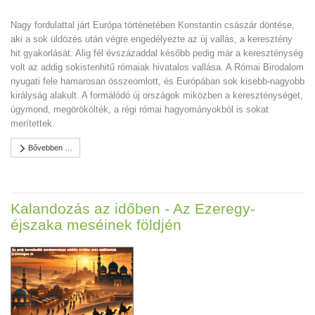
Nagy fordulattal járt Európa történetében Konstantin császár döntése,
aki a sok üldözés után végre engedélyezte az új vallás, a keresztény
hit gyakorlását. Alig fél évszázaddal később pedig már a kereszténység
volt az addig sokistenhitű rómaiak hivatalos vallása. A Római Birodalom
nyugati fele hamarosan összeomlott, és Európában sok kisebb-nagyobb
királyság alakult. A formálódó új országok miközben a kereszténységet,
úgymond, megörökölték, a régi római hagyományokból is sokat
merítettek.
Bővebben …
Kalandozás az időben - Az Ezeregy-
éjszaka meséinek földjén