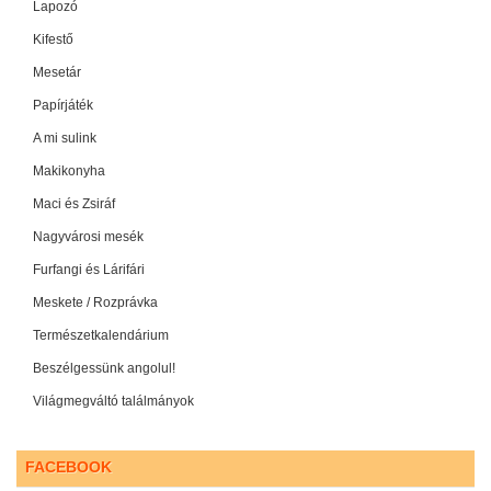
Lapozó
Kifestő
Mesetár
Papírjáték
A mi sulink
Makikonyha
Maci és Zsiráf
Nagyvárosi mesék
Furfangi és Lárifári
Meskete / Rozprávka
Természetkalendárium
Beszélgessünk angolul!
Világmegváltó találmányok
FACEBOOK