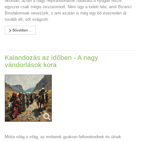
ókorban, aztán a nagy népvándorlások hatására a nyugati része
egyszer csak mégis összeomlott. Nem úgy a keleti fele, amit Bizánci
Birodalomnak nevezünk, s ami ezután is még egy bő évezreden át
tovább élt, sőt virágzott.
Bővebben …
Kalandozás az időben - A nagy
vándorlások kora
Mióta világ a világ, az emberek gyakran felkerekednek és útnak