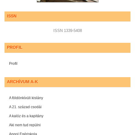
ISSN
ISSN 1339-5408
PROFIL
Profil
ARCHÍVUM A-K
A földönkívüli kislány
A 21. század csodái
A kalóz és a kapitány
Aki nem tud repülni
Angol Egériskola