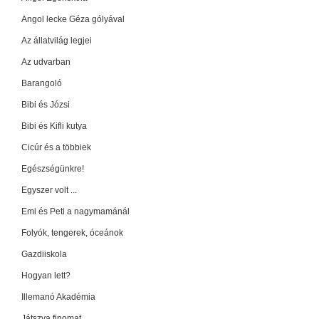
Angol lecke Géza gólyával
Az állatvilág legjei
Az udvarban
Barangoló
Bibi és Józsi
Bibi és Kifli kutya
Cicúr és a többiek
Egészségünkre!
Egyszer volt ...
Emi és Peti a nagymamánál
Folyók, tengerek, óceánok
Gazdiiskola
Hogyan lett?
Illemanó Akadémia
Játszva finomat