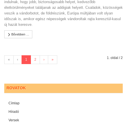
indulnak, hogy jobb, biztonságosabb helyet, kedvezőbb
életkörülményeket találjanak az addigiak helyett. Családok, közösségek
veszik a vándorbotot, de földrészünk, Európa múltjában volt olyan
időszak is, amikor egész népességek vándoroltak rajta keresztül-kasul
új hazát keresve.
Bővebben …
1. oldal / 2
«
‹
1
2
›
»
ROVATOK
Címlap
Híradó
Versek