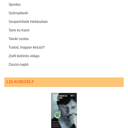
Sportos
Szörnyéknél
Szuperhősök Hellászban
Tami és Kami
Tanári szoba
Tudod, hogyan készül?
Zsófi különös világa
Zsuzsi-napló
LELKISEGÉLY