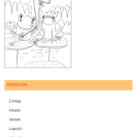
ROVATOK
Címlap
Híradó
Versek
Lapozó