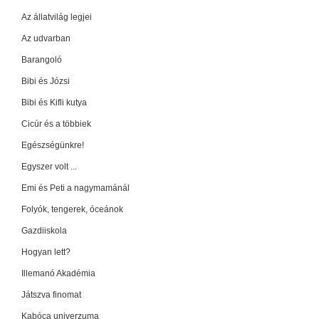
Az állatvilág legjei
Az udvarban
Barangoló
Bibi és Józsi
Bibi és Kifli kutya
Cicúr és a többiek
Egészségünkre!
Egyszer volt ...
Emi és Peti a nagymamánál
Folyók, tengerek, óceánok
Gazdiiskola
Hogyan lett?
Illemanó Akadémia
Játszva finomat
Kabóca univerzuma