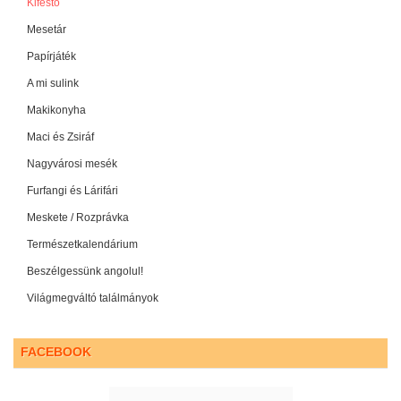
Kifestő
Mesetár
Papírjáték
A mi sulink
Makikonyha
Maci és Zsiráf
Nagyvárosi mesék
Furfangi és Lárifári
Meskete / Rozprávka
Természetkalendárium
Beszélgessünk angolul!
Világmegváltó találmányok
FACEBOOK