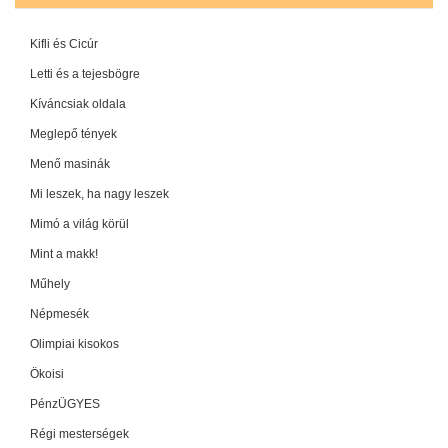
Kifli és Cicúr
Letti és a tejesbögre
Kíváncsiak oldala
Meglepő tények
Menő masinák
Mi leszek, ha nagy leszek
Mimó a világ körül
Mint a makk!
Műhely
Népmesék
Olimpiai kisokos
Ökoisi
PénzÜGYES
Régi mesterségek