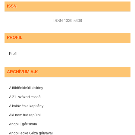
ISSN
ISSN 1339-5408
PROFIL
Profil
ARCHÍVUM A-K
A földönkívüli kislány
A 21. század csodái
A kalóz és a kapitány
Aki nem tud repülni
Angol Egériskola
Angol lecke Géza gólyával