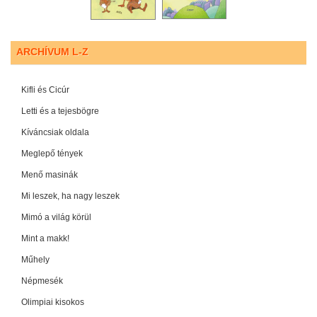
ARCHÍVUM L-Z
Kifli és Cicúr
Letti és a tejesbögre
Kíváncsiak oldala
Meglepő tények
Menő masinák
Mi leszek, ha nagy leszek
Mimó a világ körül
Mint a makk!
Műhely
Népmesék
Olimpiai kisokos