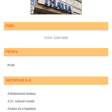
ISSN
ISSN 1339-5408
PROFIL
Profil
ARCHÍVUM A-K
A földönkívüli kislány
A 21. század csodái
A kalóz és a kapitány