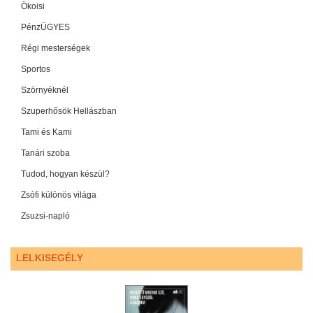
Ökoisi
PénzÜGYES
Régi mesterségek
Sportos
Szörnyéknél
Szuperhősök Hellászban
Tami és Kami
Tanári szoba
Tudod, hogyan készül?
Zsófi különös világa
Zsuzsi-napló
LELKISEGÉLY