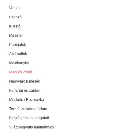
Versek
Lapozó
Kifestő
Mesetár
Papírjáték
A mi sulink
Makikonyha
Maci és Zsiráf
Nagyvárosi mesék
Furfangi és Lárifári
Meskete / Rozprávka
Természetkalendárium
Beszélgessünk angolul!
Világmegváltó találmányok