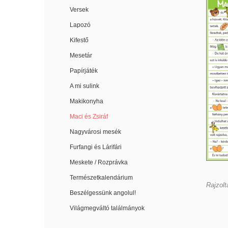
Versek
Lapozó
Kifestő
Mesetár
Papírjáték
A mi sulink
Makikonyha
Maci és Zsiráf
Nagyvárosi mesék
Furfangi és Lárifári
Meskete / Rozprávka
Természetkalendárium
Rajzolt
Beszélgessünk angolul!
Világmegváltó találmányok