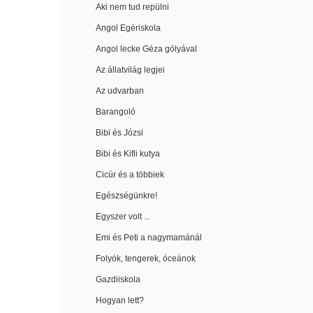
Aki nem tud repülni
Angol Egériskola
Angol lecke Géza gólyával
Az állatvilág legjei
Az udvarban
Barangoló
Bibi és Józsi
Bibi és Kifli kutya
Cicúr és a többiek
Egészségünkre!
Egyszer volt ...
Emi és Peti a nagymamánál
Folyók, tengerek, óceánok
Gazdiiskola
Hogyan lett?