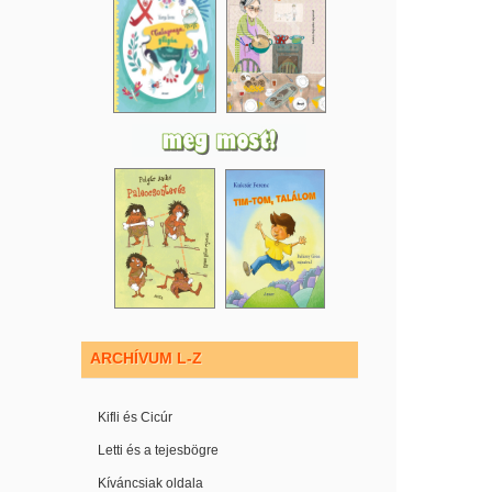
ARCHÍVUM L-Z
Kifli és Cicúr
Letti és a tejesbögre
Kíváncsiak oldala