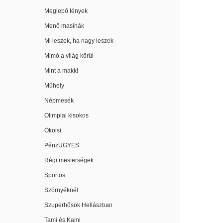
Meglepő tények
Menő masinák
Mi leszek, ha nagy leszek
Mimó a világ körül
Mint a makk!
Műhely
Népmesék
Olimpiai kisokos
Ökoisi
PénzÜGYES
Régi mesterségek
Sportos
Szörnyéknél
Szuperhősök Hellászban
Tami és Kami