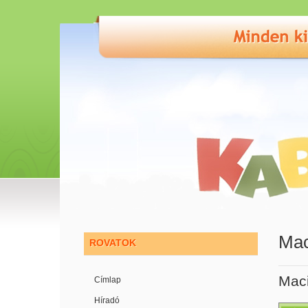
Mac
ROVATOK
Maci
Címlap
Híradó