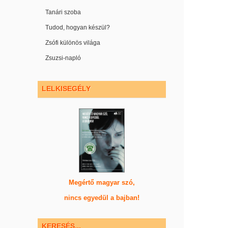
Tanári szoba
Tudod, hogyan készül?
Zsófi különös világa
Zsuzsi-napló
LELKISEGÉLY
Megértő magyar szó,
nincs egyedül a bajban!
KERESÉS...