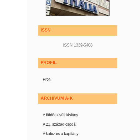
ISSN
ISSN 1339-5408
PROFIL
Profil
ARCHÍVUM A-K
A földönkívüli kislány
A 21. század csodái
A kalóz és a kapitány