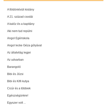
A földönkívüli kislány
A 21. század csodái
A kalóz és a kapitány
Aki nem tud repülni
Angol Egériskola
Angol lecke Géza gólyával
Az állatvilág legjei
Az udvarban
Barangoló
Bibi és Józsi
Bibi és Kifli kutya
Cicúr és a többiek
Egészségünkre!
Egyszer volt ...