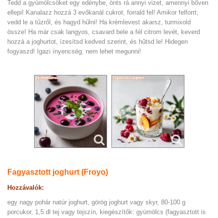
Tedd a gyümölcsöket egy edénybe, önts rá annyi vizet, amennyi bőven
ellepi! Kanalazz hozzá 3 evőkanál cukrot, forrald fel! Amikor felforrt,
vedd le a tűzről, és hagyd hűlni! Ha krémlevest akarsz, turmixold
össze! Ha már csak langyos, csavard bele a fél citrom levét, keverd
hozzá a joghurtot, ízesítsd kedved szerint, és hűtsd le! Hidegen
fogyaszd! Igazi ínyencség, nem lehet megunni!
Fagyasztott joghurt (Froyo)
Hozzávalók:
egy nagy pohár natúr joghurt, görög joghurt vagy skyr, 80-100 g
porcukor, 1,5 dl tej vagy tejszín, kiegészítők: gyümölcs (fagyasztott is