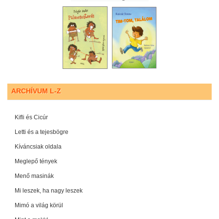
ARCHÍVUM L-Z
Kifli és Cicúr
Letti és a tejesbögre
Kíváncsiak oldala
Meglepő tények
Menő masinák
Mi leszek, ha nagy leszek
Mimó a világ körül