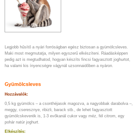
Legjobb hűsítő a nyári forróságban egész biztosan a gyümölcsleves.
Maki most megmutatja, milyen egyszerű elkészíteni. Ráadásképpen
pedig azt is megtudhatod, hogyan készíts fincsi fagyasztott joghurtot,
ha valami kis ínyencségre vágynál uzsonnaidőben a nyáron.
Gyümölcsleves
Hozzávalók:
0,5 kg gyümölcs – a csonthéjasok magozva, a nagyobbak darabolva –,
meggy, cseresznye, ribizli, barack stb., de lehet fagyasztott
gyümölcskeverék is, 1-3 evőkanál cukor vagy méz, fél citrom, egy
pohár natúr joghurt.
Elkészítés: