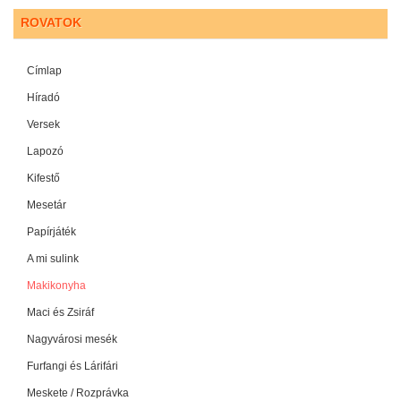
ROVATOK
Címlap
Híradó
Versek
Lapozó
Kifestő
Mesetár
Papírjáték
A mi sulink
Makikonyha
Maci és Zsiráf
Nagyvárosi mesék
Furfangi és Lárifári
Meskete / Rozprávka