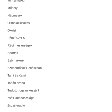
Mint a makk!
Műhely
Népmesék
Olimpiai kisokos
Ökoisi
PénzÜGYES
Régi mesterségek
Sportos
Szörnyéknél
Szuperhősök Hellászban
Tami és Kami
Tanári szoba
Tudod, hogyan készül?
Zsófi különös világa
Zsuzsi-napló