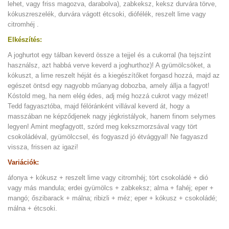
lehet, vagy friss magozva, darabolva), zabkeksz, keksz durvára törve,
kókuszreszelék, durvára vágott étcsoki, diófélék, reszelt lime vagy
citromhéj .
Elkészítés:
A joghurtot egy tálban keverd össze a tejjel és a cukorral (ha tejszínt
használsz, azt habbá verve keverd a joghurthoz)! A gyümölcsöket, a
kókuszt, a lime reszelt héját és a kiegészítőket forgasd hozzá, majd az
egészet öntsd egy nagyobb műanyag dobozba, amely állja a fagyot!
Kóstold meg, ha nem elég édes, adj még hozzá cukrot vagy mézet!
Tedd fagyasztóba, majd félóránként villával keverd át, hogy a
masszában ne képződjenek nagy jégkristályok, hanem finom selymes
legyen! Amint megfagyott, szórd meg kekszmorzsával vagy tört
csokoládéval, gyümölccsel, és fogyaszd jó étvággyal! Ne fagyaszd
vissza, frissen az igazi!
Variációk:
áfonya + kókusz + reszelt lime vagy citromhéj; tört csokoládé + dió
vagy más mandula; erdei gyümölcs + zabkeksz; alma + fahéj; eper +
mangó; őszibarack + málna; ribizli + méz; eper + kókusz + csokoládé;
málna + étcsoki.