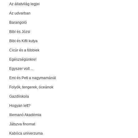
Az állatvilág legjei
Az udvarban
Barangoló
Bibi és Józsi
Bibi és Kifli kutya
Cicúr és a többiek
Egészségünkre!
Egyszer volt ...
Emi és Peti a nagymamánál
Folyók, tengerek, óceánok
Gazdiiskola
Hogyan lett?
Illemanó Akadémia
Játszva finomat
Kabóca univerzuma