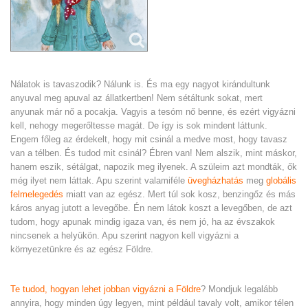
Nálatok is tavaszodik? Nálunk is. És ma egy nagyot kirándultunk
anyuval meg apuval az állatkertben! Nem sétáltunk sokat, mert
anyunak már nő a pocakja. Vagyis a tesóm nő benne, és ezért vigyázni
kell, nehogy megerőltesse magát. De így is sok mindent láttunk.
Engem főleg az érdekelt, hogy mit csinál a medve most, hogy tavasz
van a télben. És tudod mit csinál? Ébren van! Nem alszik, mint máskor,
hanem eszik, sétálgat, napozik meg ilyenek. A szüleim azt mondták, ők
még ilyet nem láttak. Apu szerint valamiféle
üvegházhatás
meg
globális
felmelegedés
miatt van az egész. Mert túl sok kosz, benzingőz és más
káros anyag jutott a levegőbe. Én nem látok koszt a levegőben, de azt
tudom, hogy apunak mindig igaza van, és nem jó, ha az évszakok
nincsenek a helyükön. Apu szerint nagyon kell vigyázni a
környezetünkre és az egész Földre.
Te tudod, hogyan lehet jobban vigyázni a Földre
? Mondjuk legalább
annyira, hogy minden úgy legyen, mint például tavaly volt, amikor télen