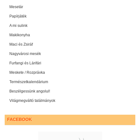
Mesetár
Papírjáték
A mi sulink
Makikonyha
Maci és Zsiráf
Nagyvárosi mesék
Furfangi és Lárifári
Meskete / Rozprávka
Természetkalendárium
Beszélgessünk angolul!
Világmegváltó találmányok
FACEBOOK