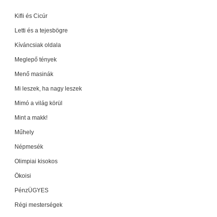
Kifli és Cicúr
Letti és a tejesbögre
Kíváncsiak oldala
Meglepő tények
Menő masinák
Mi leszek, ha nagy leszek
Mimó a világ körül
Mint a makk!
Műhely
Népmesék
Olimpiai kisokos
Ökoisi
PénzÜGYES
Régi mesterségek