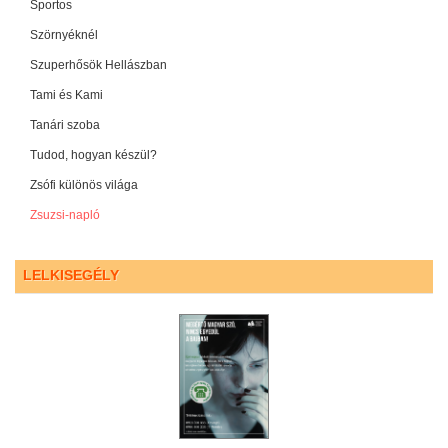
Sportos
Szörnyéknél
Szuperhősök Hellászban
Tami és Kami
Tanári szoba
Tudod, hogyan készül?
Zsófi különös világa
Zsuzsi-napló
LELKISEGÉLY