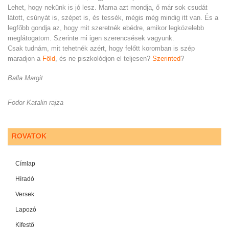
Lehet, hogy nekünk is jó lesz. Mama azt mondja, ő már sok csudát
látott, csúnyát is, szépet is, és tessék, mégis még mindig itt van. És a
legfőbb gondja az, hogy mit szeretnék ebédre, amikor legközelebb
meglátogatom. Szerinte mi igen szerencsések vagyunk.
Csak tudnám, mit tehetnék azért, hogy felőtt koromban is szép
maradjon a
Föld
, és ne piszkolódjon el teljesen?
Szerinted
?
Balla Margit
Fodor Katalin rajza
ROVATOK
Címlap
Híradó
Versek
Lapozó
Kifestő