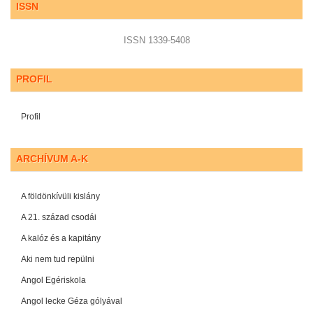
ISSN
ISSN 1339-5408
PROFIL
Profil
ARCHÍVUM A-K
A földönkívüli kislány
A 21. század csodái
A kalóz és a kapitány
Aki nem tud repülni
Angol Egériskola
Angol lecke Géza gólyával