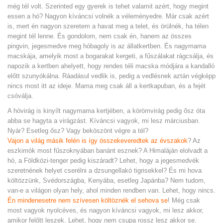
még tél volt. Szerinted egy gyerek is tehet valamit azért, hogy megint
essen a hó? Nagyon kíváncsi volnék a véleményedre. Már csak azért
is, mert én nagyon szeretem a havat meg a telet, és örülnék, ha télen
megint tél lenne. És gondolom, nem csak én, hanem az összes
pingvin, jegesmedve meg hóbagoly is az állatkertben. És nagymama
macskája, amelyik most a bogarakat kergeti, a fűszálakat rágcsálja, és
napozik a kertben ahelyett, hogy rendes téli macska módjára a kandalló
előtt szunyókálna. Ráadásul vedlik is, pedig a vedlésnek aztán végképp
nincs most itt az ideje. Mama meg csak áll a kertkapuban, és a fejét
csóválja.
A hóvirág is kinyílt nagymama kertjében, a körömvirág pedig ősz óta
abba se hagyta a virágzást. Kíváncsi vagyok, mi lesz márciusban.
Nyár? Esetleg ősz? Vagy beköszönt végre a tél?
Vajon a világ másik felén is így összekeveredtek az évszakok
? Az
eszkimók most fűszoknyában banánt esznek? A Himaláján elolvadt a
hó, a Földközi-tenger pedig kiszáradt? Lehet, hogy a jegesmedvék
szeretnének helyet cserélni a dzsungellakó tigrisekkel? És mi hova
költözzünk, Svédországba, Kenyába, esetleg Japánba? Nem tudom,
van-e a világon olyan hely, ahol minden rendben van. Lehet, hogy nincs.
Én mindenesetre nem szívesen költöznék el sehova se
!
Még csak
most vagyok nyolcéves, és nagyon kíváncsi vagyok, mi lesz akkor,
amikor felőtt leszek. Lehet, hogy nem csupa rossz lesz akkor se.