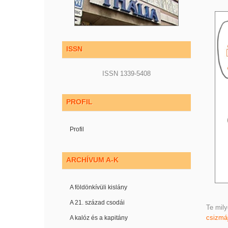
ISSN
ISSN 1339-5408
PROFIL
Profil
ARCHÍVUM A-K
A földönkívüli kislány
A 21. század csodái
Te mil
csizmá
A kalóz és a kapitány