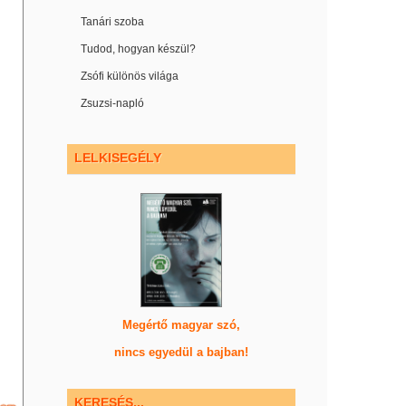
Tanári szoba
Tudod, hogyan készül?
Zsófi különös világa
Zsuzsi-napló
LELKISEGÉLY
Megértő magyar szó,
nincs egyedül a bajban!
KERESÉS...