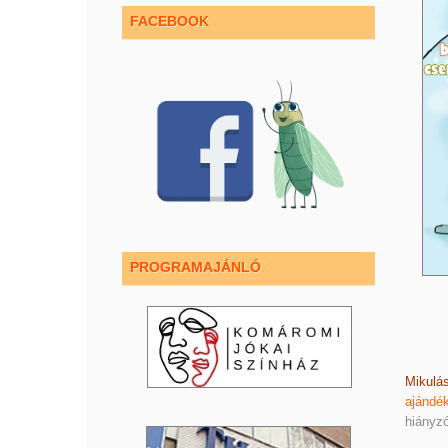
FACEBOOK
PROGRAMAJÁNLÓ
Mikulá
ajándék
hiányz