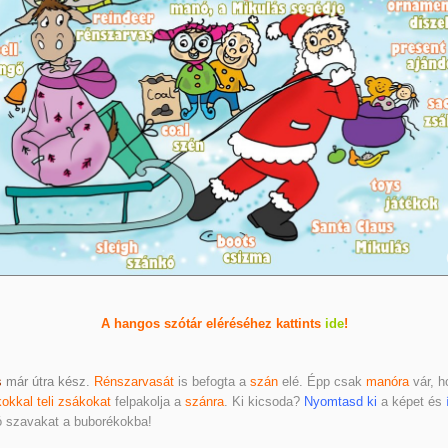
A hangos szótár eléréséhez kattints
ide
!
s
már útra kész.
Rénszarvasát
is befogta a
szán
elé. Épp csak
manóra
vár, h
okkal teli zsákokat
felpakolja a
szánra
. Ki kicsoda?
Nyomtasd ki
a képet és
ó szavakat a buborékokba!