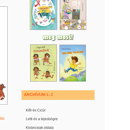
ARCHÍVUM L-Z
Kifli és Cicúr
lás
Letti és a tejesbögre
Kíváncsiak oldala