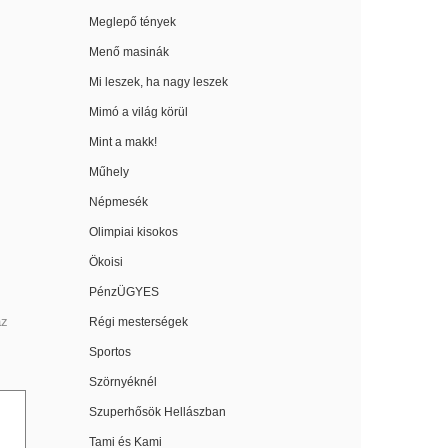
Meglepő tények
Menő masinák
Mi leszek, ha nagy leszek
Mimó a világ körül
Mint a makk!
Műhely
Népmesék
Olimpiai kisokos
Ökoisi
PénzÜGYES
az
Régi mesterségek
Sportos
Szörnyéknél
Szuperhősök Hellászban
Tami és Kami