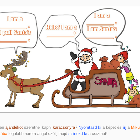
yen
ajándékot
szeretnél kapni
karácsonyra
?
Nyomtasd ki
a képet és
írj
a
Miku
jába
legalább három angol szót, majd
színezd ki
a csizmát!