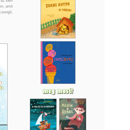
 az idén
en, amit
 csengő,