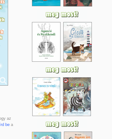
ogy az
írd be
a