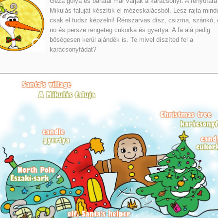
Géza gólya és barátai már várják a karácsonyt. A fenyőfára
Mikulás faluját készítik el mézeskalácsból. Lesz rajta mind
csak el tudsz képzelni! Rénszarvas dísz, csizma, szánkó,
no és persze rengeteg cukorka és gyertya. A fa alá pedig
bőségesen kerül ajándék is. Te mivel díszíted fel a
karácsonyfádat?