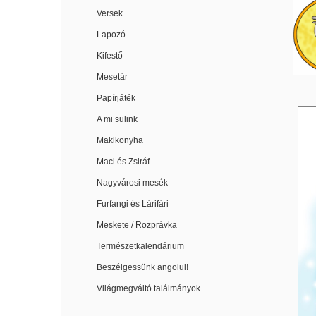
Versek
Lapozó
Kifestő
Mesetár
Papírjáték
A mi sulink
Makikonyha
Maci és Zsiráf
Nagyvárosi mesék
Furfangi és Lárifári
Meskete / Rozprávka
Természetkalendárium
Beszélgessünk angolul!
Világmegváltó találmányok