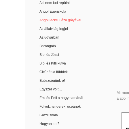
Aki nem tud repülni
Angol Egériskola
Angol lecke Géza gólyával
Az állatvilág legjei
Az udvarban
Barangoló
Bibi és Józsi
Bibi és Kifli kutya
Cicúr és a többiek
Egészségünkre!
Egyszer volt ...
Mi merr
Emi és Peti a nagymamánál
alábbi
Folyók, tengerek, óceánok
Gazdiiskola
Hogyan lett?