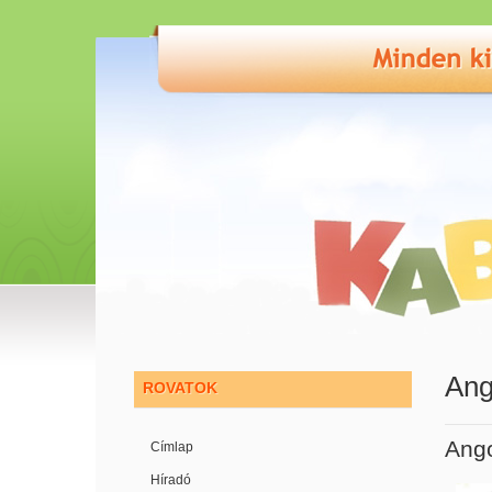
Ang
ROVATOK
Ango
Címlap
Híradó