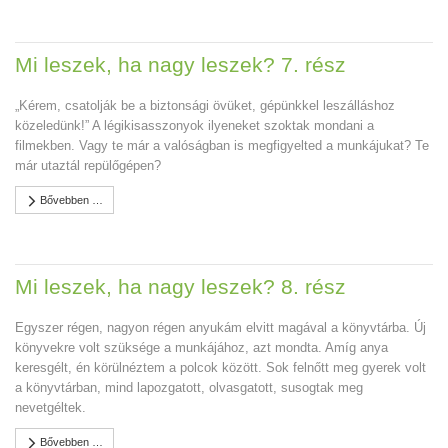
Mi leszek, ha nagy leszek? 7. rész
„Kérem, csatolják be a biztonsági övüket, gépünkkel leszálláshoz
közeledünk!” A légikisasszonyok ilyeneket szoktak mondani a
filmekben. Vagy te már a valóságban is megfigyelted a munkájukat? Te
már utaztál repülőgépen?
Bővebben …
Mi leszek, ha nagy leszek? 8. rész
Egyszer régen, nagyon régen anyukám elvitt magával a könyvtárba. Új
könyvekre volt szüksége a munkájához, azt mondta. Amíg anya
keresgélt, én körülnéztem a polcok között. Sok felnőtt meg gyerek volt
a könyvtárban, mind lapozgatott, olvasgatott, susogtak meg
nevetgéltek.
Bővebben …