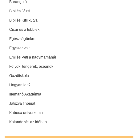
Barangoló
Bibi és Józsi
Bibi és Kifli kutya
Cicúr és a többiek
Egészségünkre!
Egyszer volt ...
Emi és Peti a nagymamánál
Folyók, tengerek, óceánok
Gazdiiskola
Hogyan lett?
Illemanó Akadémia
Játszva finomat
Kabóca univerzuma
Kalandozás az időben