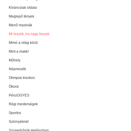
Kíváncsiak oldala
Meglepő tények
Menő masinák
Mi leszek, ha nagy leszek
Mimó a világ körül
Mint a makk!
Műhely
Népmesék
Olimpiai kisokos
Ökoisi
PénzÜGYES
Régi mesterségek
Sportos
Szörnyéknél
Szuperhősök Hellászban