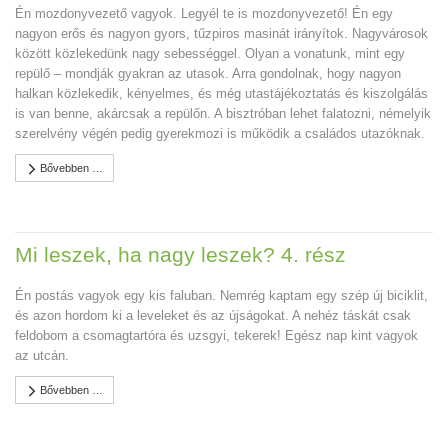
Én mozdonyvezető vagyok. Legyél te is mozdonyvezető! Én egy
nagyon erős és nagyon gyors, tűzpiros masinát irányítok. Nagyvárosok
között közlekedünk nagy sebességgel. Olyan a vonatunk, mint egy
repülő – mondják gyakran az utasok. Arra gondolnak, hogy nagyon
halkan közlekedik, kényelmes, és még utastájékoztatás és kiszolgálás
is van benne, akárcsak a repülőn. A bisztróban lehet falatozni, némelyik
szerelvény végén pedig gyerekmozi is működik a családos utazóknak.
Bővebben …
Mi leszek, ha nagy leszek? 4. rész
Én postás vagyok egy kis faluban. Nemrég kaptam egy szép új biciklit,
és azon hordom ki a leveleket és az újságokat. A nehéz táskát csak
feldobom a csomagtartóra és uzsgyi, tekerek! Egész nap kint vagyok
az utcán.
Bővebben …