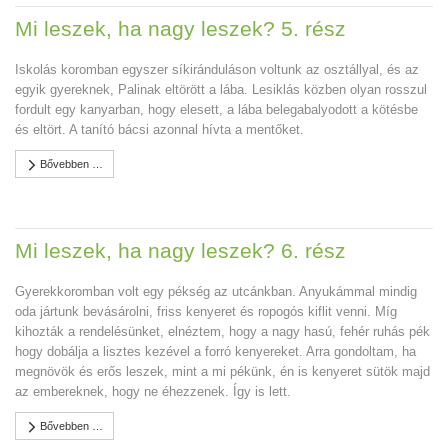
Mi leszek, ha nagy leszek? 5. rész
Iskolás koromban egyszer síkiránduláson voltunk az osztállyal, és az
egyik gyereknek, Palinak eltörött a lába. Lesiklás közben olyan rosszul
fordult egy kanyarban, hogy elesett, a lába belegabalyodott a kötésbe
és eltört. A tanító bácsi azonnal hívta a mentőket.
Bővebben …
Mi leszek, ha nagy leszek? 6. rész
Gyerekkoromban volt egy pékség az utcánkban. Anyukámmal mindig
oda jártunk bevásárolni, friss kenyeret és ropogós kiflit venni. Míg
kihozták a rendelésünket, elnéztem, hogy a nagy hasú, fehér ruhás pék
hogy dobálja a lisztes kezével a forró kenyereket. Arra gondoltam, ha
megnövök és erős leszek, mint a mi pékünk, én is kenyeret sütök majd
az embereknek, hogy ne éhezzenek. Így is lett.
Bővebben …