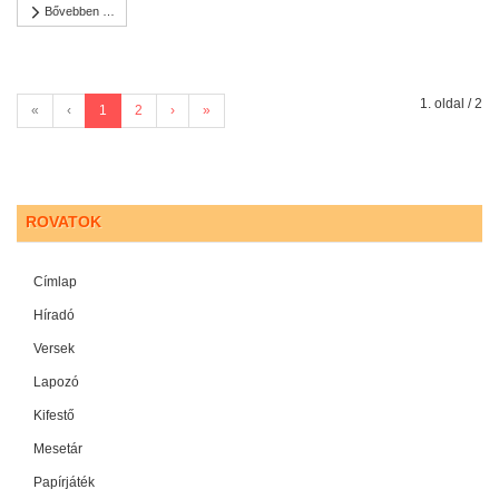
Bővebben …
1. oldal / 2
«
‹
1
2
›
»
ROVATOK
Címlap
Híradó
Versek
Lapozó
Kifestő
Mesetár
Papírjáték