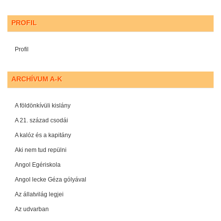
PROFIL
Profil
ARCHÍVUM A-K
A földönkívüli kislány
A 21. század csodái
A kalóz és a kapitány
Aki nem tud repülni
Angol Egériskola
Angol lecke Géza gólyával
Az állatvilág legjei
Az udvarban