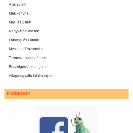
A mi sulink
Makikonyha
Maci és Zsiráf
Nagyvárosi mesék
Furfangi és Lárifári
Meskete / Rozprávka
Természetkalendárium
Beszélgessünk angolul!
Világmegváltó találmányok
FACEBOOK