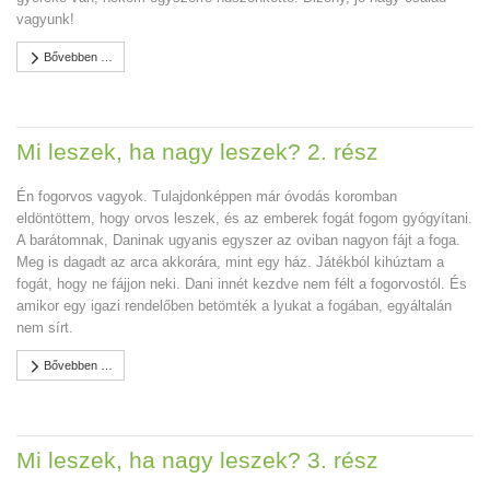
vagyunk!
Bővebben …
Mi leszek, ha nagy leszek? 2. rész
Én fogorvos vagyok. Tulajdonképpen már óvodás koromban
eldöntöttem, hogy orvos leszek, és az emberek fogát fogom gyógyítani.
A barátomnak, Daninak ugyanis egyszer az oviban nagyon fájt a foga.
Meg is dagadt az arca akkorára, mint egy ház. Játékból kihúztam a
fogát, hogy ne fájjon neki. Dani innét kezdve nem félt a fogorvostól. És
amikor egy igazi rendelőben betömték a lyukat a fogában, egyáltalán
nem sírt.
Bővebben …
Mi leszek, ha nagy leszek? 3. rész