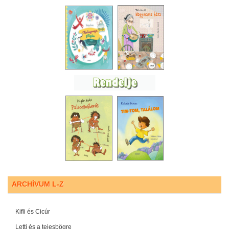
ARCHÍVUM L-Z
Kifli és Cicúr
Letti és a tejesbögre