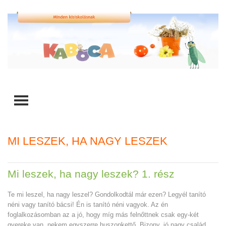
TOGGLE MENU
MI LESZEK, HA NAGY LESZEK
Mi leszek, ha nagy leszek? 1. rész
Te mi leszel, ha nagy leszel? Gondolkodtál már ezen? Legyél tanító
néni vagy tanító bácsi! Én is tanító néni vagyok. Az én
foglalkozásomban az a jó, hogy míg más felnőttnek csak egy-két
gyereke van, nekem egyszerre huszonkettő. Bizony, jó nagy család