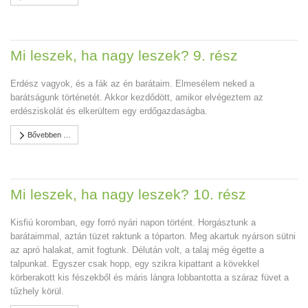
Mi leszek, ha nagy leszek? 9. rész
Erdész vagyok, és a fák az én barátaim. Elmesélem neked a
barátságunk történetét. Akkor kezdődött, amikor elvégeztem az
erdésziskolát és elkerültem egy erdőgazdaságba.
Bővebben …
Mi leszek, ha nagy leszek? 10. rész
Kisfiú koromban, egy forró nyári napon történt. Horgásztunk a
barátaimmal, aztán tüzet raktunk a tóparton. Meg akartuk nyárson sütni
az apró halakat, amit fogtunk. Délután volt, a talaj még égette a
talpunkat. Egyszer csak hopp, egy szikra kipattant a kövekkel
körberakott kis fészekből és máris lángra lobbantotta a száraz füvet a
tűzhely körül.