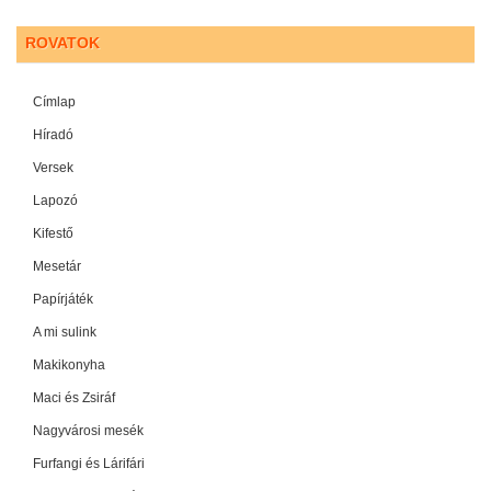
ROVATOK
Címlap
Híradó
Versek
Lapozó
Kifestő
Mesetár
Papírjáték
A mi sulink
Makikonyha
Maci és Zsiráf
Nagyvárosi mesék
Furfangi és Lárifári