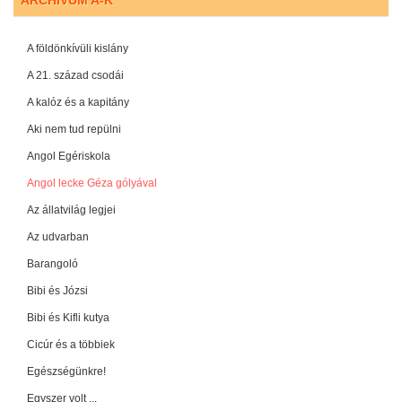
ARCHÍVUM A-K
A földönkívüli kislány
A 21. század csodái
A kalóz és a kapitány
Aki nem tud repülni
Angol Egériskola
Angol lecke Géza gólyával
Az állatvilág legjei
Az udvarban
Barangoló
Bibi és Józsi
Bibi és Kifli kutya
Cicúr és a többiek
Egészségünkre!
Egyszer volt ...