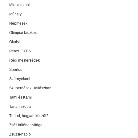
Mint a makk!
Műhely
Népmesék
Olimpiai kisokos
Ökoisi
PénzÜGYES
Régi mesterségek
Sportos
Szörnyéknél
Szuperhősök Hellászban
Tami és Kami
Tanári szoba
Tudod, hogyan készül?
Zsófi különös világa
Zsuzsi-napló