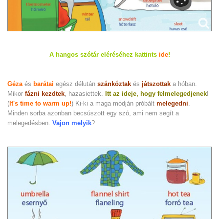
A hangos szótár eléréséhez kattints
ide
!
Géza
és
barátai
egész délután
szánkóztak
és
játszottak
a hóban.
Mikor
fázni kezdtek
, hazasiettek.
Itt az ideje, hogy felmelegedjenek
!
(
It's time to warm up!
) Ki-ki a maga módján próbált
melegedni
.
Minden sorba azonban becsúszott egy szó, ami nem segít a
melegedésben.
Vajon melyik
?