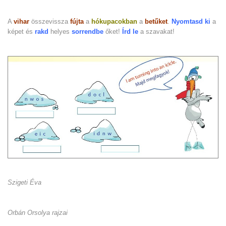
A
vihar
összevissza
fújta
a
hókupacokban
a
betűket
.
Nyomtasd ki
a
képet és
rakd
helyes
sorrendbe
őket!
Írd le
a szavakat!
Szigeti Éva
Orbán Orsolya rajzai