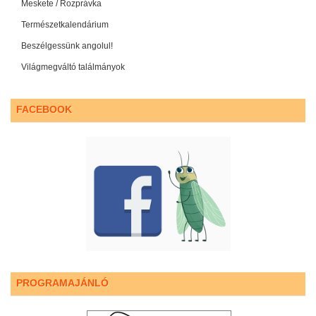
Meskete / Rozprávka
Természetkalendárium
Beszélgessünk angolul!
Világmegváltó találmányok
FACEBOOK
PROGRAMAJÁNLÓ