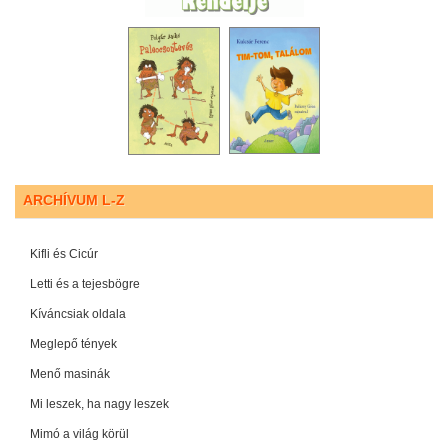
ARCHÍVUM L-Z
Kifli és Cicúr
Letti és a tejesbögre
Kíváncsiak oldala
Meglepő tények
Menő masinák
Mi leszek, ha nagy leszek
Mimó a világ körül