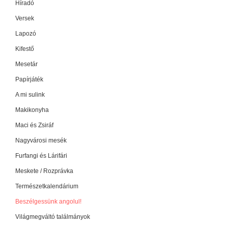
Híradó
Versek
Lapozó
Kifestő
Mesetár
Papírjáték
A mi sulink
Makikonyha
Maci és Zsiráf
Nagyvárosi mesék
Furfangi és Lárifári
Meskete / Rozprávka
Természetkalendárium
Beszélgessünk angolul!
Világmegváltó találmányok