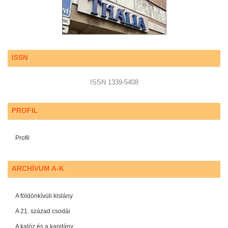
ISSN
ISSN 1339-5408
PROFIL
Profil
ARCHÍVUM A-K
A földönkívüli kislány
A 21. század csodái
A kalóz és a kapitány