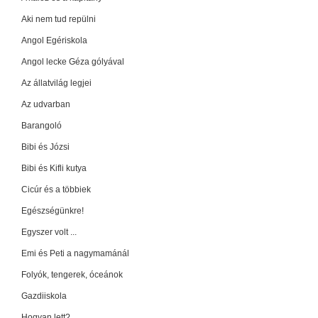
Aki nem tud repülni
Angol Egériskola
Angol lecke Géza gólyával
Az állatvilág legjei
Az udvarban
Barangoló
Bibi és Józsi
Bibi és Kifli kutya
Cicúr és a többiek
Egészségünkre!
Egyszer volt ...
Emi és Peti a nagymamánál
Folyók, tengerek, óceánok
Gazdiiskola
Hogyan lett?