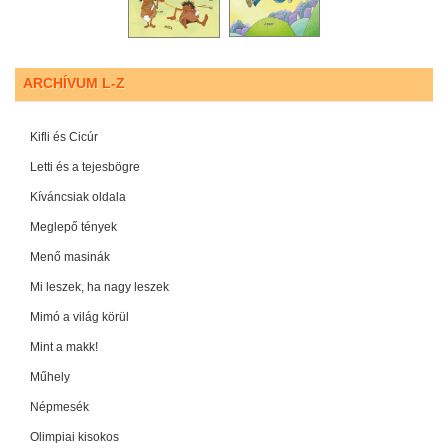
ARCHÍVUM L-Z
Kifli és Cicúr
Letti és a tejesbögre
Kíváncsiak oldala
Meglepő tények
Menő masinák
Mi leszek, ha nagy leszek
Mimó a világ körül
Mint a makk!
Műhely
Népmesék
Olimpiai kisokos