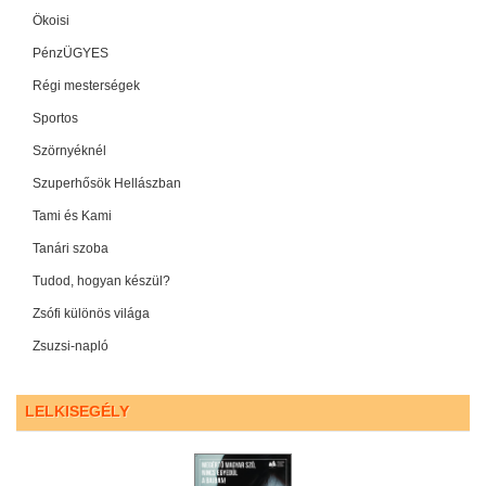
Ökoisi
PénzÜGYES
Régi mesterségek
Sportos
Szörnyéknél
Szuperhősök Hellászban
Tami és Kami
Tanári szoba
Tudod, hogyan készül?
Zsófi különös világa
Zsuzsi-napló
LELKISEGÉLY