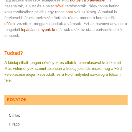
fagyasztási eljárások elterjedése előtt
konzerváló anyagként
is
használták, a húst és a halat
sóval
tartósították. Négy tonna hering
konzerválásához például egy tonna
sóra
volt szükség. A mainál is
értékesebb árucikknek számított hát régen, amerre a kereskedők
sóútjai
vezettek, meggazdagodtak a városok. Ezt az ásványi anyagot a
tengerből
lepárlással nyerik ki
már sok száz év óta a partvidéken élő
emberek.
Tudtad?
A kőolaj elhalt tengeri növények és állatok felbomlásával keletkezett.
Más vélemények szerint azonban a kőolaj jelentős része még a Föld
keletkezése idején képződött, és a Föld mélyéből szivárog a felszín
felé.
ROVATOK
Címlap
Híradó