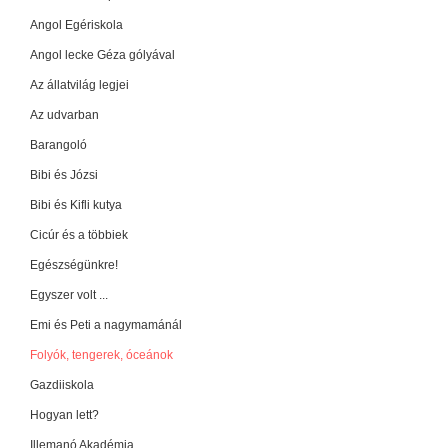
Angol Egériskola
Angol lecke Géza gólyával
Az állatvilág legjei
Az udvarban
Barangoló
Bibi és Józsi
Bibi és Kifli kutya
Cicúr és a többiek
Egészségünkre!
Egyszer volt ...
Emi és Peti a nagymamánál
Folyók, tengerek, óceánok
Gazdiiskola
Hogyan lett?
Illemanó Akadémia