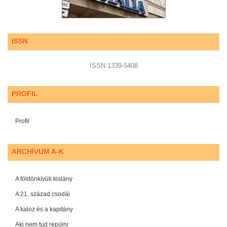
ISSN
ISSN 1339-5408
PROFIL
Profil
ARCHÍVUM A-K
A földönkívüli kislány
A 21. század csodái
A kalóz és a kapitány
Aki nem tud repülni