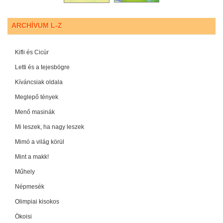
ARCHÍVUM L-Z
Kifli és Cicúr
Letti és a tejesbögre
Kíváncsiak oldala
Meglepő tények
Menő masinák
Mi leszek, ha nagy leszek
Mimó a világ körül
Mint a makk!
Műhely
Népmesék
Olimpiai kisokos
Ökoisi