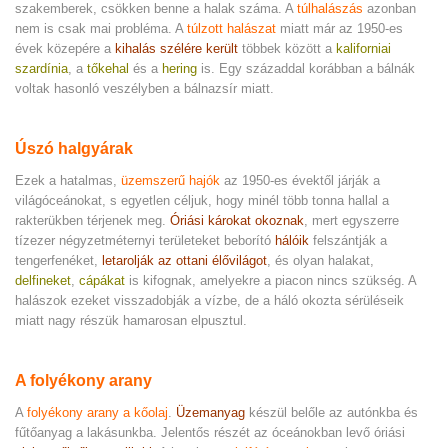
szakemberek, csökken benne a halak száma. A
túlhalászás
azonban
nem is csak mai probléma. A
túlzott halászat
miatt már az 1950-es
évek közepére a
kihalás szélére került
többek között a
kaliforniai
szardínia
, a
tőkehal
és a
hering
is. Egy századdal korábban a bálnák
voltak hasonló veszélyben a bálnazsír miatt.
Úszó halgyárak
Ezek a hatalmas,
üzemszerű hajók
az 1950-es évektől járják a
világóceánokat, s egyetlen céljuk, hogy minél több tonna hallal a
rakterükben térjenek meg.
Óriási károkat okoznak
, mert egyszerre
tízezer négyzetméternyi területeket beborító
hálóik
felszántják a
tengerfenéket,
letarolják az ottani élővilágot
, és olyan halakat,
delfineket
,
cápákat
is kifognak, amelyekre a piacon nincs szükség. A
halászok ezeket visszadobják a vízbe, de a háló okozta sérüléseik
miatt nagy részük hamarosan elpusztul.
A folyékony arany
A
folyékony arany a kőolaj
.
Üzemanyag
készül belőle az autónkba és
fűtőanyag a lakásunkba. Jelentős részét az óceánokban levő óriási