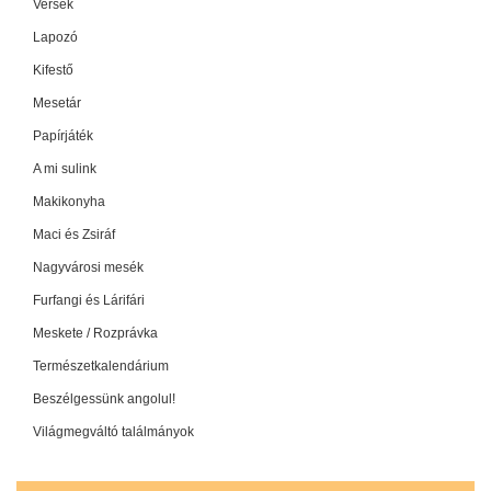
Versek
Lapozó
Kifestő
Mesetár
Papírjáték
A mi sulink
Makikonyha
Maci és Zsiráf
Nagyvárosi mesék
Furfangi és Lárifári
Meskete / Rozprávka
Természetkalendárium
Beszélgessünk angolul!
Világmegváltó találmányok