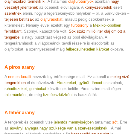
olajmezőkről termelik ki
. A hatalmas
olajfúrótornyok
azonban
nagy
veszélyt jelentenek
az óceánok élővilágára. A
környezetvédők
ezért
szeretnék
elérni, hogy a legérzékenyebb helyeken – pl. a Sarkvidéken –
teljesen betiltsák
az
olajfúrásokat
, másutt pedig csökkentsék a
kitermelést. Néhány évvel ezelőtt egy
fúrótorony
a
Mexikói-öbölben
felrobbant
. Szörnyű katasztrófa volt.
Sok száz millió liter olaj ömlött a
tengerbe
, s nagy pusztítást végzett az öböl élővilágában. A
tengeráramlások a világóceánok távoli részeire is elsodorták az
olajfoltokat, a szennyezéssel máig
felbecsülhetetlen károkat
okozva.
A piros arany
A
nemes korallt
nevezik így értékessége miatt. Ez a korall a
meleg vizű
tengerekben
él és növekszik.
Ékszereket
,
gyűrűt
,
láncot
csiszolnak,
ruhadíszeket
,
gombokat
készítenek belőle. Piros színe miatt régen
talizmánként
, de még
fizetőeszközként
is használták.
A fehér arany
A tengerek és óceánok vize
jelentős mennyiségben
tartalmaz
sót
. Erre
az
ásványi anyagra nagy szüksége van a szervezetünknek
. A mai