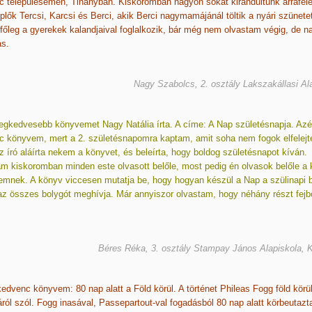
 településemen, Tihanyban. Kiskoromban nagyon sokat kirándultunk arrafelé
plők Tercsi, Karcsi és Berci, akik Berci nagymamájánál töltik a nyári szünetet
főleg a gyerekek kalandjaival foglalkozik, bár még nem olvastam végig, de n
as.
Nagy Szabolcs, 2. osztály Lakszakállasi Al
egkedvesebb könyvemet Nagy Natália írta. A címe: A Nap születésnapja. Azé
 könyvem, mert a 2. születésnapomra kaptam, amit soha nem fogok elfelejte
z író aláírta nekem a könyvet, és beleírta, hogy boldog születésnapot kíván.
 kiskoromban minden este olvasott belőle, most pedig én olvasok belőle a 
emnek. A könyv viccesen mutatja be, hogy hogyan készül a Nap a szülinapi bu
z összes bolygót meghívja. Már annyiszor olvastam, hogy néhány részt fejb
Béres Réka, 3. osztály Stampay János Alapiskola, 
edvenc könyvem: 80 nap alatt a Föld körül. A történet Phileas Fogg föld körül
ról szól. Fogg inasával, Passepartout-val fogadásból 80 nap alatt körbeutazt