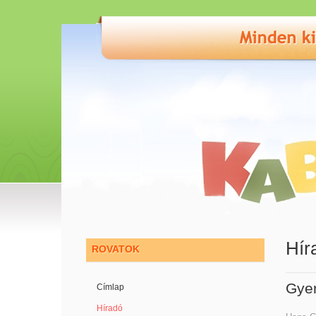
Hír
ROVATOK
Gye
Címlap
Híradó