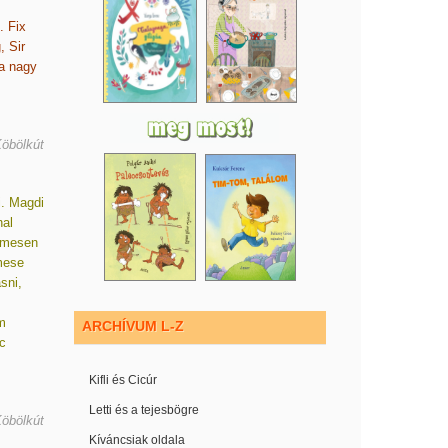
. Fix
, Sir
Ha nagy
Köbölkút
i. Magdi
nal
elmesen
mese
sni,
m
ARCHÍVUM L-Z
c
Kifli és Cicúr
Letti és a tejesbögre
Köbölkút
Kíváncsiak oldala