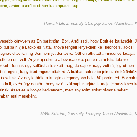
bban, amiért cserébe otthon katicapuszit kap.
Horváth Lili, 2. osztály Stampay János Alapiskola, 
esebb könyvem az Én barátnőm, Bori. Arról szól, hogy Borit és barátnőjét, J
pi buliba hívja Lackó és Kata, ahová tengeri lényeknek kell beöltözni. Jolcsi
llagnak öltözik, míg Bori nem jut döntésre. Otthon átkutatta mindenes ládáját,
tlete nem volt. Anyukája elvitte a bevásárlóközpontba, ami telis-tele volt
kkel. Borinak egy sellőruha tetszett meg, de sajnos nagy volt rá, így otthon
ttek egyet, kagylókat ragasztottak rá. A buliban sok szép jelmez és különböz
 is voltak. Az egyik játék, a kifogta a legnagyobb halat 50 pontot ért. Borinak
t a buli, ezért úgy döntött, hogy az ő szülinapi zsúrjára is majd jelmezekben ke
tainak. Azért ez a könyv kedvencem, mert anyukám sokat olvasta nekem
omban esti meseként.
Máňa Kristína, 2.osztály Stampay János Alapiskola, 