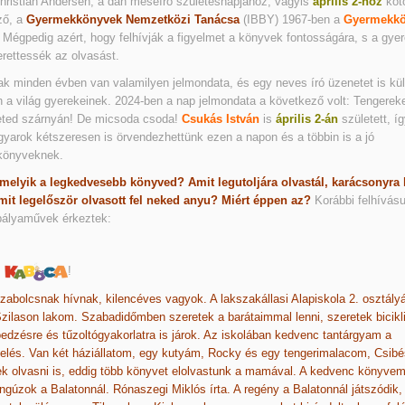
ristian Andersen, a dán meseíró születésnapjához, vagyis
április 2-hoz
kötö
ző, a
Gyermekkönyvek Nemzetközi Tanácsa
(IBBY) 1967-ben a
Gyermekkö
. Mégpedig azért, hogy felhívják a figyelmet a könyvek fontosságára, s a gye
rettessék az olvasást.
k minden évben van valamilyen jelmondata, és egy neves író üzenetet is kü
 a világ gyerekeinek. 2024-ben a nap jelmondata a következő volt: Tengereke
eted szárnyán! De micsoda csoda!
Csukás István
is
április 2-án
született, í
yarok kétszeresen is örvendezhettünk ezen a napon és a többin is a jó
könyveknek.
melyik a legkedvesebb könyved? Amit legutoljára olvastál, karácsonyra 
mit legelőször olvasott fel neked anyu? Miért éppen az?
Korábbi felhívás
pályaművek érkeztek:
s
!
abolcsnak hívnak, kilencéves vagyok. A lakszakállasi Alapiskola 2. osztály
Szilason lakom. Szabadidőmben szeretek a barátaimmal lenni, szeretek bicikli
edzésre és tűzoltógyakorlatra is járok. Az iskolában kedvenc tantárgyam a
elés. Van két háziállatom, egy kutyám, Rocky és egy tengerimalacom, Csibé
k olvasni is, eddig több könyvet elolvastunk a mamával. A kedvenc könyve
gúzok a Balatonnál. Rónaszegi Miklós írta. A regény a Balatonnál játszódik,