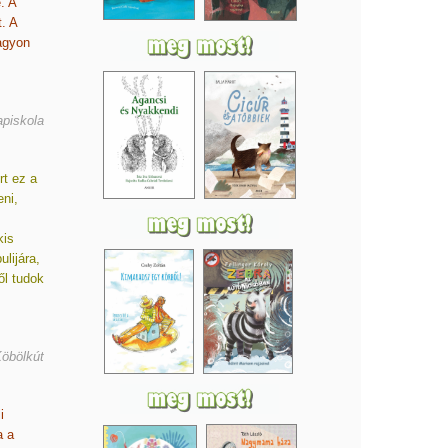
. A
. A
agyon
apiskola
rt ez a
ni,
kis
lijára,
ől tudok
Köbölkút
i
a a