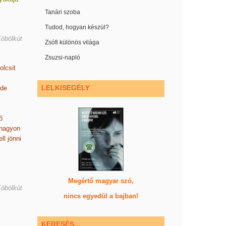
Tanári szoba
Tudod, hogyan készül?
Köbölkút
Zsófi különös világa
Zsuzsi-napló
olcsit
LELKISEGÉLY
 de
ő
 nagyon
ll jönni
Megértő magyar szó,
Köbölkút
nincs egyedül a bajban!
KERESÉS...