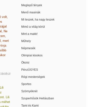
Meglepő tények
Menő masinák
 volt,
Mi leszek, ha nagy leszek
és
ájjal
Mimó a világ körül
al, Ne
Mint a makk!
szem,
l, mert
Műhely
hívja
Népmesék
ésőbb
ikor
Olimpiai kisokos
Ökoisi
PénzÜGYES
Köbölkút
Régi mesterségek
Sportos
ili
Szörnyéknél
az
t. Lili
Szuperhősök Hellászban
 a méhet
Tami és Kami
nyukája