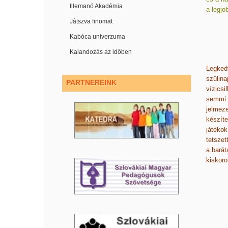
Illemanó Akadémia
a legjo
Játszva finomat
Kabóca univerzuma
Kalandozás az időben
Legkedv
szülina
PARTNEREINK
vízicsi
semmi ö
jelmeze
készíte
játékok
tetszet
a bará
kiskor