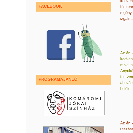
kedvenc
FACEBOOK
főszere
regény 
izgalm
Az én l
kedvenc
mivel a
Anyukám
testvér
PROGRAMAJÁNLÓ
ahová a
belőle.
Az én k
utazásá