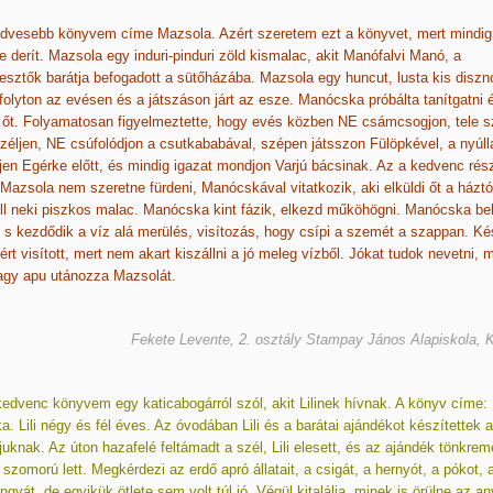
edvesebb könyvem címe Mazsola. Azért szeretem ezt a könyvet, mert mindig
e derít. Mazsola egy induri-pinduri zöld kismalac, akit Manófalvi Manó, a
esztők barátja befogadott a sütőházába. Mazsola egy huncut, lusta kis disznó
folyton az evésen és a játszáson járt az esze. Manócska próbálta tanítgatni 
 őt. Folyamatosan figyelmeztette, hogy evés közben NE csámcsogjon, tele sz
éljen, NE csúfolódjon a csutkababával, szépen játsszon Fülöpkével, a nyúll
en Egérke előtt, és mindig igazat mondjon Varjú bácsinak. Az a kedvenc ré
Mazsola nem szeretne fürdeni, Manócskával vitatkozik, aki elküldi őt a háztó
l neki piszkos malac. Manócska kint fázik, elkezd műköhögni. Manócska be
, s kezdődik a víz alá merülés, visítozás, hogy csípi a szemét a szappan. K
rt visított, mert nem akart kiszállni a jó meleg vízből. Jókat tudok nevetni, m
agy apu utánozza Mazsolát.
Fekete Levente, 2. osztály Stampay János Alapiskola, 
edvenc könyvem egy katicabogárról szól, akit Lilinek hívnak. A könyv címe: L
a. Lili négy és fél éves. Az óvodában Lili és a barátai ajándékot készítettek 
uknak. Az úton hazafelé feltámadt a szél, Lili elesett, és az ajándék tönkremen
szomorú lett. Megkérdezi az erdő apró állatait, a csigát, a hernyót, a pókot,
ngyát, de egyikük ötlete sem volt túl jó. Végül kitalálja, minek is örülne az a