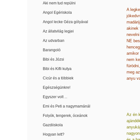
Aki nem tud repülni
A legk
Angol Egériskola
jókedvr
Angol lecke Géza gólyával
madárij
akinek 
Az állatvilág legjei
nevelni
Az udvarban
NE besz
hencegj
Barangoló
amikor 
Bibi és Józsi
nem kel
fürödni
Bibi és Kifli kutya
meg azé
Cicúr és a többiek
anyu v
Egészségünkre!
Egyszer volt ...
Emi és Peti a nagymamánál
Az én k
Folyók, tengerek, óceánok
ajándék
Gazdiiskola
anyukáj
nagyon 
Hogyan lett?
és a ha