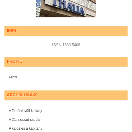
ISSN
ISSN 1339-5408
PROFIL
Profil
ARCHÍVUM A-K
A földönkívüli kislány
A 21. század csodái
A kalóz és a kapitány