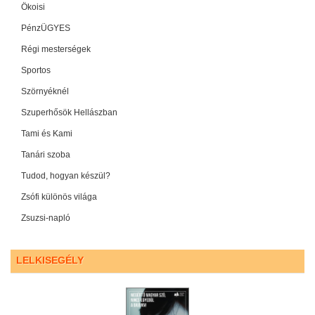
Ökoisi
PénzÜGYES
Régi mesterségek
Sportos
Szörnyéknél
Szuperhősök Hellászban
Tami és Kami
Tanári szoba
Tudod, hogyan készül?
Zsófi különös világa
Zsuzsi-napló
LELKISEGÉLY