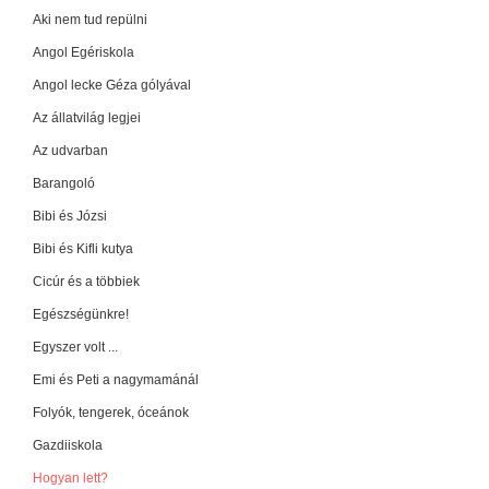
Aki nem tud repülni
Angol Egériskola
Angol lecke Géza gólyával
Az állatvilág legjei
Az udvarban
Barangoló
Bibi és Józsi
Bibi és Kifli kutya
Cicúr és a többiek
Egészségünkre!
Egyszer volt ...
Emi és Peti a nagymamánál
Folyók, tengerek, óceánok
Gazdiiskola
Hogyan lett?