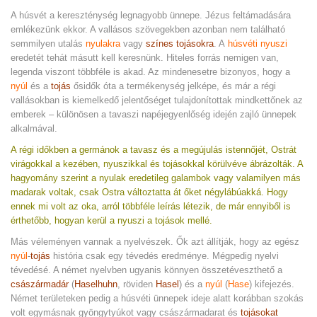
A húsvét a kereszténység legnagyobb ünnepe. Jézus feltámadására
emlékezünk ekkor. A vallásos szövegekben azonban nem található
semmilyen utalás
nyulakra
vagy
színes tojásokra
. A
húsvéti nyuszi
eredetét tehát másutt kell keresnünk. Hiteles forrás nemigen van,
legenda viszont többféle is akad. Az mindenesetre bizonyos, hogy a
nyúl
és a
tojás
ősidők óta a termékenység jelképe, és már a régi
vallásokban is kiemelkedő jelentőséget tulajdonítottak mindkettőnek az
emberek – különösen a tavaszi napéjegyenlőség idején zajló ünnepek
alkalmával.
A régi időkben a germánok a tavasz és a megújulás istennőjét, Ostrát
virágokkal a kezében, nyuszikkal és tojásokkal körülvéve ábrázolták. A
hagyomány szerint a nyulak eredetileg galambok vagy valamilyen más
madarak voltak, csak Ostra változtatta át őket négylábúakká. Hogy
ennek mi volt az oka, arról többféle leírás létezik, de már ennyiből is
érthetőbb, hogyan kerül a nyuszi a tojások mellé.
Más véleményen vannak a nyelvészek. Ők azt állítják, hogy az egész
nyúl
-
tojás
história csak egy tévedés eredménye. Mégpedig nyelvi
tévedésé. A német nyelvben ugyanis könnyen összetéveszthető a
császármadár
(
Haselhuhn
, röviden
Hasel
) és a
nyúl
(
Hase
) kifejezés.
Német területeken pedig a húsvéti ünnepek ideje alatt korábban szokás
volt egymásnak gyöngytyúkot vagy császármadarat és
tojásokat