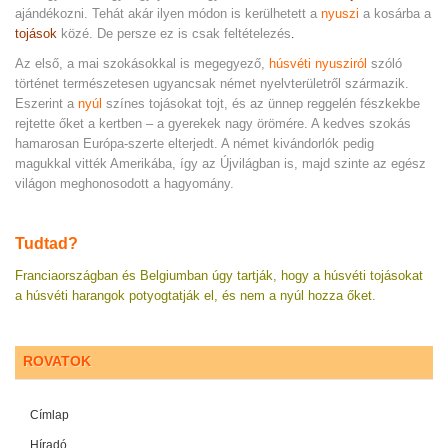
ajándékozni. Tehát akár ilyen módon is kerülhetett a
nyuszi
a kosárba a
tojások
közé. De persze ez is csak feltételezés
.
Az első, a mai szokásokkal is megegyező,
húsvéti nyusziról
szóló
történet természetesen ugyancsak német nyelvterületről származik.
Eszerint a
nyúl
színes tojásokat tojt, és az ünnep reggelén fészkekbe
rejtette őket a kertben – a gyerekek nagy örömére. A kedves szokás
hamarosan Európa-szerte elterjedt. A német kivándorlók pedig
magukkal vitték Amerikába, így az Újvilágban is, majd szinte az egész
világon meghonosodott a hagyomány.
Tudtad?
Franciaországban és Belgiumban úgy tartják, hogy a húsvéti tojásokat
a húsvéti harangok potyogtatják el, és nem a nyúl hozza őket.
ROVATOK
Címlap
Híradó