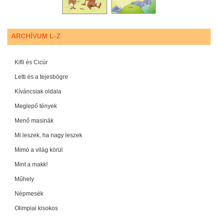
ARCHÍVUM L-Z
Kifli és Cicúr
Letti és a tejesbögre
Kíváncsiak oldala
Meglepő tények
Menő masinák
Mi leszek, ha nagy leszek
Mimó a világ körül
Mint a makk!
Műhely
Népmesék
Olimpiai kisokos