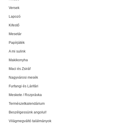
Versek
Lapozó
Kifestő
Mesetár
Papírjáték
A mi sulink
Makikonyha
Maci és Zsiráf
Nagyvárosi mesék
Furfangi és Lárifári
Meskete / Rozprávka
Természetkalendárium
Beszélgessünk angolul!
Világmegváltó találmányok