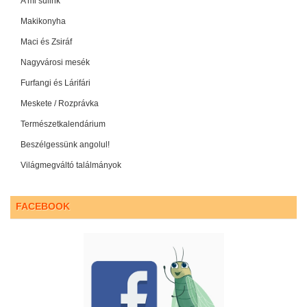
A mi sulink
Makikonyha
Maci és Zsiráf
Nagyvárosi mesék
Furfangi és Lárifári
Meskete / Rozprávka
Természetkalendárium
Beszélgessünk angolul!
Világmegváltó találmányok
FACEBOOK