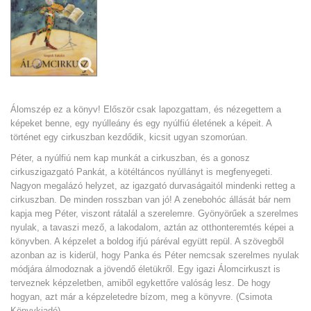
Álomszép ez a könyv! Először csak lapozgattam, és nézegettem a
képeket benne, egy nyúlleány és egy nyúlfiú életének a képeit. A
történet egy cirkuszban kezdődik, kicsit ugyan szomorúan.
Péter, a nyúlfiú nem kap munkát a cirkuszban, és a gonosz
cirkuszigazgató Pankát, a kötéltáncos nyúllányt is megfenyegeti.
Nagyon megalázó helyzet, az igazgató durvaságaitól mindenki retteg a
cirkuszban. De minden rosszban van jó! A zenebohóc állását bár nem
kapja meg Péter, viszont rátalál a szerelemre. Gyönyörűek a szerelmes
nyulak, a tavaszi mező, a lakodalom, aztán az otthonteremtés képei a
könyvben. A képzelet a boldog ifjú páréval együtt repül. A szövegből
azonban az is kiderül, hogy Panka és Péter nemcsak szerelmes nyulak
módjára álmodoznak a jövendő életükről. Egy igazi Álomcirkuszt is
terveznek képzeletben, amiből egykettőre valóság lesz. De hogy
hogyan, azt már a képzeletedre bízom, meg a könyvre. (Csimota
Könyvkiadó)