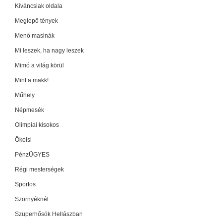
Kíváncsiak oldala
Meglepő tények
Menő masinák
Mi leszek, ha nagy leszek
Mimó a világ körül
Mint a makk!
Műhely
Népmesék
Olimpiai kisokos
Ökoisi
PénzÜGYES
Régi mesterségek
Sportos
Szörnyéknél
Szuperhősök Hellászban