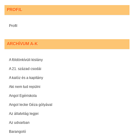
PROFIL
Profil
ARCHÍVUM A-K
A földönkívüli kislány
A 21. század csodái
A kalóz és a kapitány
Aki nem tud repülni
Angol Egériskola
Angol lecke Géza gólyával
Az állatvilág legjei
Az udvarban
Barangoló