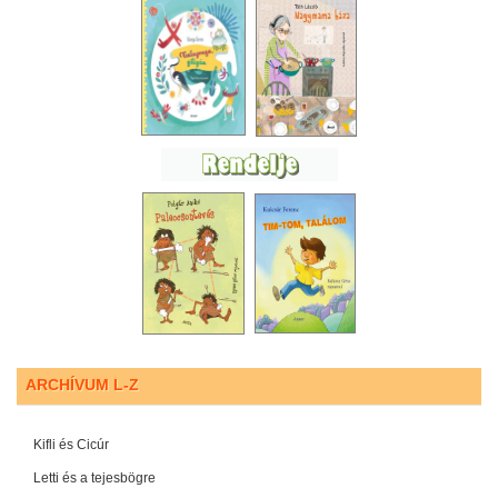
ARCHÍVUM L-Z
Kifli és Cicúr
Letti és a tejesbögre