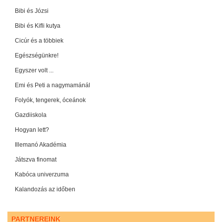
Bibi és Józsi
Bibi és Kifli kutya
Cicúr és a többiek
Egészségünkre!
Egyszer volt ...
Emi és Peti a nagymamánál
Folyók, tengerek, óceánok
Gazdiiskola
Hogyan lett?
Illemanó Akadémia
Játszva finomat
Kabóca univerzuma
Kalandozás az időben
PARTNEREINK