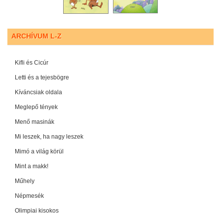
ARCHÍVUM L-Z
Kifli és Cicúr
Letti és a tejesbögre
Kíváncsiak oldala
Meglepő tények
Menő masinák
Mi leszek, ha nagy leszek
Mimó a világ körül
Mint a makk!
Műhely
Népmesék
Olimpiai kisokos