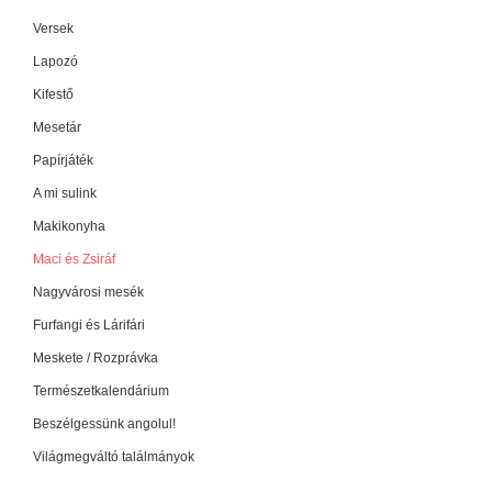
Versek
Lapozó
Kifestő
Mesetár
Papírjáték
A mi sulink
Makikonyha
Maci és Zsiráf
Nagyvárosi mesék
Furfangi és Lárifári
Meskete / Rozprávka
Természetkalendárium
Beszélgessünk angolul!
Világmegváltó találmányok