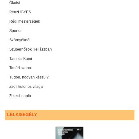
Ökoisi
PénzÜGYES
Régi mesterségek
Sportos
Szörnyéknél
Szuperhősök Hellászban
Tami és Kami
Tanári szoba
Tudod, hogyan készül?
Zsófi különös világa
Zsuzsi-napló
LELKISEGÉLY