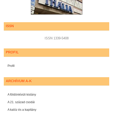
ISSN
ISSN 1339-5408
PROFIL
Profil
ARCHÍVUM A-K
A földönkívüli kislány
A 21. század csodái
A kalóz és a kapitány