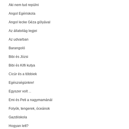
Aki nem tud repülni
Angol Egériskola
Angol lecke Géza gólyával
Az állatvilág legjei
Az udvarban
Barangoló
Bibi és Józsi
Bibi és Kifli kutya
Cicúr és a többiek
Egészségünkre!
Egyszer volt ...
Emi és Peti a nagymamánál
Folyók, tengerek, óceánok
Gazdiiskola
Hogyan lett?