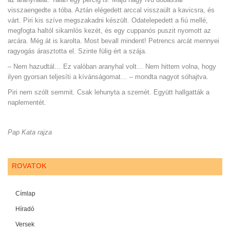
visszaengedte a tóba. Aztán elégedett arccal visszaült a kavicsra, és
várt.
Piri kis szíve megszakadni készült. Odatelepedett a fiú mellé,
megfogta haltól sikamlós kezét, és egy cuppanós puszit nyomott az
arcára. Még át is karolta. Most bevall mindent!
Petrencs arcát mennyei
ragyogás árasztotta el. Szinte fülig ért a szája.
– Nem hazudtál… Ez valóban aranyhal volt… Nem hittem volna, hogy
ilyen gyorsan teljesíti a kívánságomat… – mondta nagyot sóhajtva.
Piri nem szólt semmit. Csak lehunyta a szemét. Együtt hallgatták a
naplementét.
Pap Kata rajza
ROVATOK
Címlap
Híradó
Versek