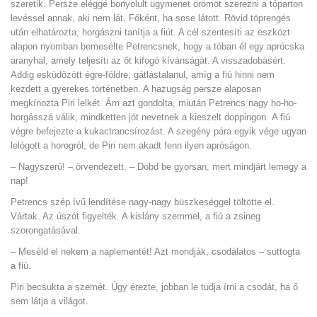
szeretik. Persze eléggé bonyolult ügymenet örömöt szerezni a tóparton
levéssel annak, aki nem lát. Főként, ha sose látott. Rövid töprengés
után elhatározta, horgászni tanítja a fiút. A cél szentesíti az eszközt
alapon nyomban bemesélte Petrencsnek, hogy a tóban él egy aprócska
aranyhal, amely teljesíti az őt kifogó kívánságát. A visszadobásért.
Addig esküdözött égre-földre, gátlástalanul, amíg a fiú hinni nem
kezdett a gyerekes történetben. A hazugság persze alaposan
megkínozta Piri lelkét. Ám azt gondolta, miután Petrencs nagy ho-ho-
horgásszá válik, mindketten jót nevetnek a kieszelt doppingon.
A fiú
végre befejezte a kukactrancsírozást. A szegény pára egyik vége ugyan
lelógott a horogról, de Piri nem akadt fenn ilyen apróságon.
– Nagyszerű! – örvendezett. – Dobd be gyorsan, mert mindjárt lemegy a
nap!
Petrencs szép ívű lendítése nagy-nagy büszkeséggel töltötte el.
Vártak. Az úszót figyelték. A kislány szemmel, a fiú a zsineg
szorongatásával.
– Meséld el nekem a naplementét! Azt mondják, csodálatos – suttogta
a fiú.
Piri becsukta a szemét. Úgy érezte, jobban le tudja írni a csodát, ha ő
sem látja a világot.