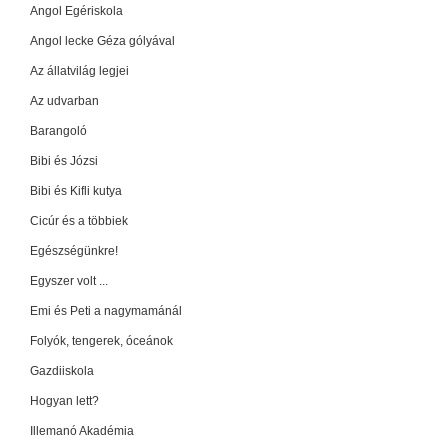
Angol Egériskola
Angol lecke Géza gólyával
Az állatvilág legjei
Az udvarban
Barangoló
Bibi és Józsi
Bibi és Kifli kutya
Cicúr és a többiek
Egészségünkre!
Egyszer volt ...
Emi és Peti a nagymamánál
Folyók, tengerek, óceánok
Gazdiiskola
Hogyan lett?
Illemanó Akadémia