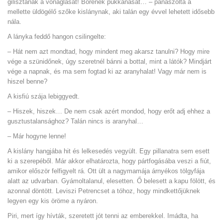
gilisztának a vonaglását! Bőrének pukkanását… – panaszolta a
mellette üldögélő szőke kislánynak, aki talán egy évvel lehetett idősebb
nála.
A lányka feddő hangon csilingelte:
– Hát nem azt mondtad, hogy mindent meg akarsz tanulni? Hogy mire
vége a szünidőnek, úgy szeretnél bánni a bottal, mint a látók? Mindjárt
vége a napnak, és ma sem fogtad ki az aranyhalat! Vagy már nem is
hiszel benne?
A kisfiú szája lebiggyedt.
– Hiszek, hiszek… De nem csak azért mondod, hogy erőt adj ehhez a
gusztustalansághoz? Talán nincs is aranyhal…
– Már hogyne lenne!
A kislány hangjába hit és lelkesedés vegyült. Egy pillanatra sem esett
ki a szerepéből. Már akkor elhatározta, hogy pártfogásába veszi a fiút,
amikor először felfigyelt rá. Ott ült a nagymamája árnyékos tölgyfája
alatt az udvarban. Gyámoltalanul, elesetten. Ő belesett a kapu fölött, és
azonnal döntött. Leviszi Petrencset a tóhoz, hogy mindkettőjüknek
legyen egy kis öröme a nyáron.
Piri, mert így hívták, szeretett jót tenni az emberekkel. Imádta, ha