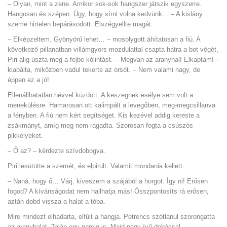
– Olyan, mint a zene. Amikor sok-sok hangszer játszik egyszerre.
Hangosan és szépen. Úgy, hogy sírni volna kedvünk… – A kislány
szeme hirtelen bepárásodott. Elszégyellte magát.
– Elképzeltem. Gyönyörű lehet… – mosolygott áhítatosan a fiú. A
következő pillanatban villámgyors mozdulattal csapta hátra a bot végét,
Piri alig úszta meg a fejbe kólintást. – Megvan az aranyhal! Elkaptam! –
kiabálta, miközben vadul tekerte az orsót. – Nem valami nagy, de
éppen ez a jó!
Ellenállhatatlan hévvel küzdött. A keszegnek esélye sem volt a
menekülésre. Hamarosan ott kalimpált a levegőben, meg-megcsillanva
a fényben. A fiú nem kért segítséget. Kis kezével addig kereste a
zsákmányt, amíg meg nem ragadta. Szorosan fogta a csúszós
pikkelyeket.
– Ő az? – kérdezte szívdobogva.
Piri lesütötte a szemét, és elpirult. Valamit mondania kellett.
– Naná, hogy ő… Várj, kiveszem a szájából a horgot. Így ni! Erősen
fogod? A kívánságodat nem hallhatja más! Összpontosíts rá erősen,
aztán dobd vissza a halat a tóba.
Mire mindezt elhadarta, elfúlt a hangja.
Petrencs szótlanul szorongatta
az aranyhalat. Talán egy percig is. Majd nagy ívű dobással