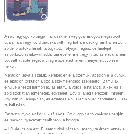
A nap ragyogó korongja már csaknem végigcammogott megszokott
útján, talán egy rövid órácska volt még hátra a csókig, amit a horizont
zöldellő üstökű fáinak tartogatott. Pályája magasztos fináléját
sziporkázó színkavalkáddal ünnepelte, mert úgy hitte, az élet ura nem
bocsáthat sötétséget a világra szeretett teremtményei elbűvölése
nélkül.
Maradjon tátva a szájuk, kerekedjen el a szemük, apadjon el a dühük,
és akadjon torkukon a szó a szívmelengető szépségtől. Bámulják
elhűlve a festői harmóniát, az arany, a vörös, a narancs, a kék és a
zöld szokatlan átmeneteit, egységét. Egy pillanatra érezzék, minden
úgy van jól, ahogy van, és érdemes élni. Mert a világ csodálatos! Csak
rá kell nézni…
Petrencs nyolc év körüli kisfiú volt. Ott guggolt a tó kavicsos partján,
és nagyon igyekezett csalit tenni a horogra.
– Hű, de utálom ezt! El sem tudod képzelni, mennyire érzem ennek a