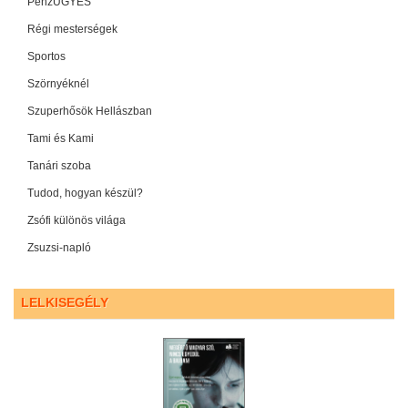
PénzÜGYES
Régi mesterségek
Sportos
Szörnyéknél
Szuperhősök Hellászban
Tami és Kami
Tanári szoba
Tudod, hogyan készül?
Zsófi különös világa
Zsuzsi-napló
LELKISEGÉLY