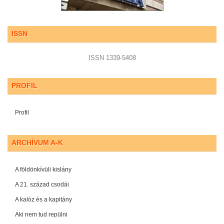
ISSN
ISSN 1339-5408
PROFIL
Profil
ARCHÍVUM A-K
A földönkívüli kislány
A 21. század csodái
A kalóz és a kapitány
Aki nem tud repülni