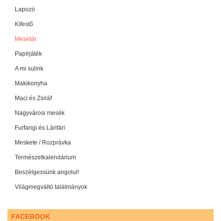
Lapozó
Kifestő
Mesetár
Papírjáték
A mi sulink
Makikonyha
Maci és Zsiráf
Nagyvárosi mesék
Furfangi és Lárifári
Meskete / Rozprávka
Természetkalendárium
Beszélgessünk angolul!
Világmegváltó találmányok
FACEBOOK