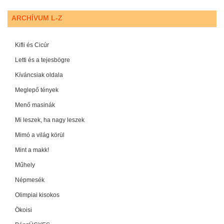
ARCHÍVUM L-Z
Kifli és Cicúr
Letti és a tejesbögre
Kíváncsiak oldala
Meglepő tények
Menő masinák
Mi leszek, ha nagy leszek
Mimó a világ körül
Mint a makk!
Műhely
Népmesék
Olimpiai kisokos
Ökoisi