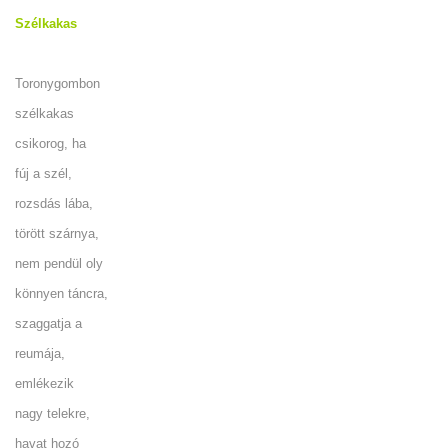
Szélkakas
Toronygombon
szélkakas
csikorog, ha
fúj a szél,
rozsdás lába,
törött szárnya,
nem pendül oly
könnyen táncra,
szaggatja a
reumája,
emlékezik
nagy telekre,
havat hozó