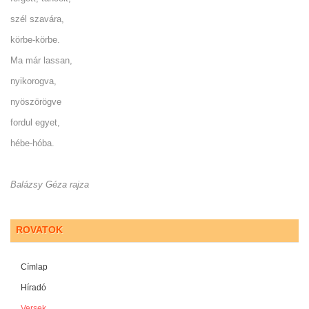
szél szavára,
körbe-körbe.
Ma már lassan,
nyikorogva,
nyöszörögve
fordul egyet,
hébe-hóba.
Balázsy Géza rajza
ROVATOK
Címlap
Híradó
Versek