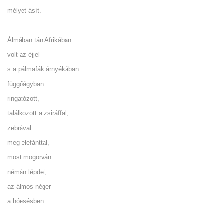
mélyet ásít.
Álmában tán Afrikában
volt az éjjel
s a pálmafák árnyékában
függőágyban
ringatózott,
találkozott a zsiráffal,
zebrával
meg elefánttal,
most mogorván
némán lépdel,
az álmos néger
a hóesésben.