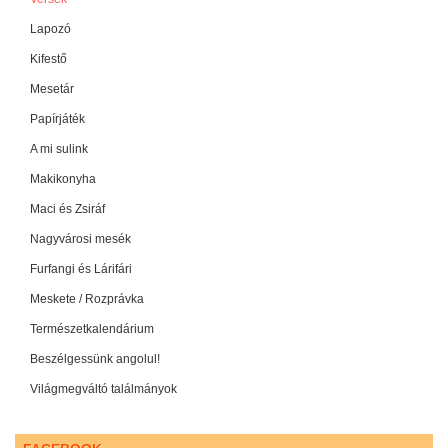
Lapozó
Kifestő
Mesetár
Papírjáték
A mi sulink
Makikonyha
Maci és Zsiráf
Nagyvárosi mesék
Furfangi és Lárifári
Meskete / Rozprávka
Természetkalendárium
Beszélgessünk angolul!
Világmegváltó találmányok