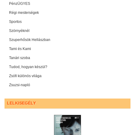
PénzÜGYES
Régi mesterségek
Sportos
Szörnyéknél
Szuperhősök Hellászban
Tami és Kami
Tanári szoba
Tudod, hogyan készül?
Zsófi különös világa
Zsuzsi-napló
LELKISEGÉLY