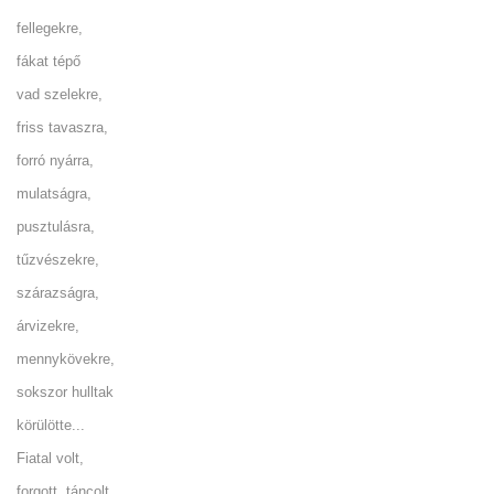
fellegekre,
fákat tépő
vad szelekre,
friss tavaszra,
forró nyárra,
mulatságra,
pusztulásra,
tűzvészekre,
szárazságra,
árvizekre,
mennykövekre,
sokszor hulltak
körülötte...
Fiatal volt,
forgott, táncolt,