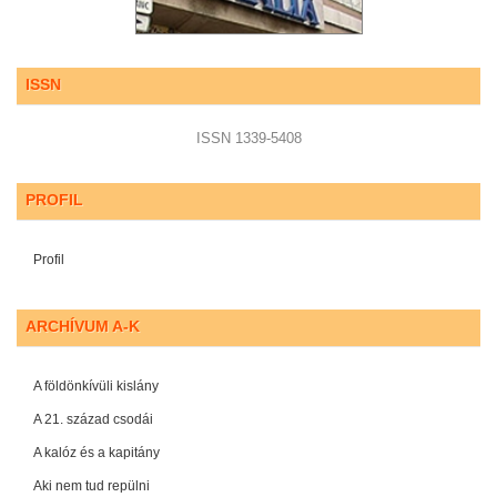
ISSN
ISSN 1339-5408
PROFIL
Profil
ARCHÍVUM A-K
A földönkívüli kislány
A 21. század csodái
A kalóz és a kapitány
Aki nem tud repülni