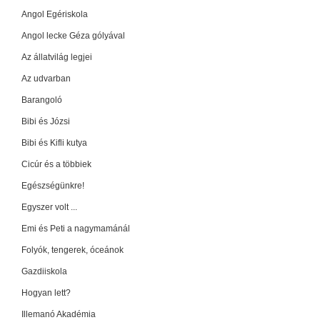
Angol Egériskola
Angol lecke Géza gólyával
Az állatvilág legjei
Az udvarban
Barangoló
Bibi és Józsi
Bibi és Kifli kutya
Cicúr és a többiek
Egészségünkre!
Egyszer volt ...
Emi és Peti a nagymamánál
Folyók, tengerek, óceánok
Gazdiiskola
Hogyan lett?
Illemanó Akadémia