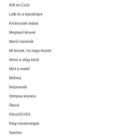
Kifli és Cicúr
Letti és a tejesbögre
Kíváncsiak oldala
Meglepő tények
Menő masinák
Mi leszek, ha nagy leszek
Mimó a világ körül
Mint a makk!
Műhely
Népmesék
Olimpiai kisokos
Ökoisi
PénzÜGYES
Régi mesterségek
Sportos