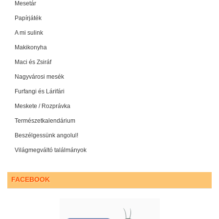
Mesetár
Papírjáték
A mi sulink
Makikonyha
Maci és Zsiráf
Nagyvárosi mesék
Furfangi és Lárifári
Meskete / Rozprávka
Természetkalendárium
Beszélgessünk angolul!
Világmegváltó találmányok
FACEBOOK