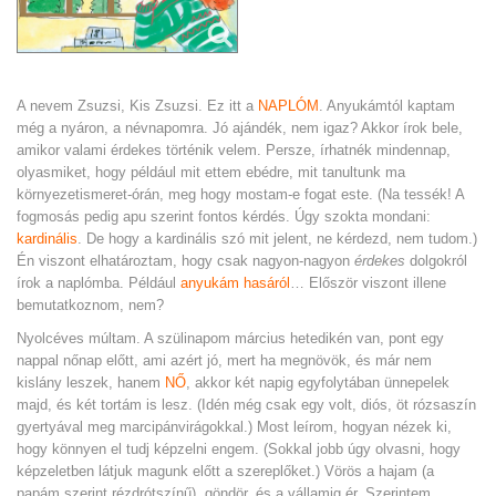
A nevem Zsuzsi, Kis Zsuzsi. Ez itt a
NAPLÓM
. Anyukámtól kaptam
még a nyáron, a névnapomra. Jó ajándék, nem igaz? Akkor írok bele,
amikor valami érdekes történik velem. Persze, írhatnék mindennap,
olyasmiket, hogy például mit ettem ebédre, mit tanultunk ma
környezetismeret-órán, meg hogy mostam-e fogat este. (Na tessék! A
fogmosás pedig apu szerint fontos kérdés. Úgy szokta mondani:
kardinális
. De hogy a kardinális szó mit jelent, ne kérdezd, nem tudom.)
Én viszont elhatároztam, hogy csak nagyon-nagyon
érdekes
dolgokról
írok a naplómba. Például
anyukám hasáról
… Először viszont illene
bemutatkoznom, nem?
Nyolcéves múltam. A szülinapom március hetedikén van, pont egy
nappal nőnap előtt, ami azért jó, mert ha megnövök, és már nem
kislány leszek, hanem
NŐ
, akkor két napig egyfolytában ünnepelek
majd, és két tortám is lesz. (Idén még csak egy volt, diós, öt rózsaszín
gyertyával meg marcipánvirágokkal.) Most leírom, hogyan nézek ki,
hogy könnyen el tudj képzelni engem. (Sokkal jobb úgy olvasni, hogy
képzeletben látjuk magunk előtt a szereplőket.)
Vörös a hajam (a
papám szerint rézdrótszínű), göndör, és a vállamig ér. Szerintem