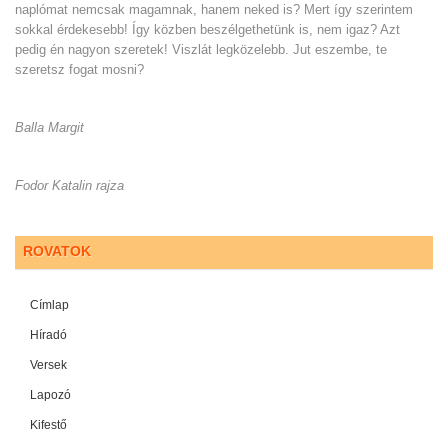
naplómat nemcsak magamnak, hanem neked is? Mert így szerintem
sokkal érdekesebb! Így közben beszélgethetünk is, nem igaz? Azt
pedig én nagyon szeretek! Viszlát legközelebb. Jut eszembe, te
szeretsz fogat mosni?
Balla Margit
Fodor Katalin rajza
ROVATOK
Címlap
Híradó
Versek
Lapozó
Kifestő