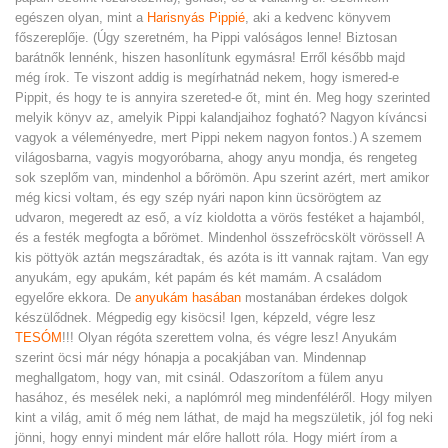
egészen olyan, mint a
Harisnyás Pippié
, aki a kedvenc könyvem
főszereplője. (Úgy szeretném, ha Pippi valóságos lenne! Biztosan
barátnők lennénk, hiszen hasonlítunk egymásra! Erről később majd
még írok. Te viszont addig is megírhatnád nekem, hogy ismered-e
Pippit, és hogy te is annyira szereted-e őt, mint én. Meg hogy szerinted
melyik könyv az, amelyik Pippi kalandjaihoz fogható? Nagyon kíváncsi
vagyok a véleményedre, mert Pippi nekem nagyon fontos.) A szemem
világosbarna, vagyis mogyoróbarna, ahogy anyu mondja, és rengeteg
sok szeplőm van, mindenhol a bőrömön. Apu szerint azért, mert amikor
még kicsi voltam, és egy szép nyári napon kinn ücsörögtem az
udvaron, megeredt az eső, a víz kioldotta a vörös festéket a hajamból,
és a festék megfogta a bőrömet. Mindenhol összefröcskölt vörössel! A
kis pöttyök aztán megszáradtak, és azóta is itt vannak rajtam. Van egy
anyukám, egy apukám, két papám és két mamám. A családom
egyelőre ekkora. De
anyukám hasában
mostanában érdekes dolgok
készülődnek. Mégpedig egy kisöcsi! Igen, képzeld, végre lesz
TESÓM
!!! Olyan régóta szerettem volna, és végre lesz! Anyukám
szerint öcsi már négy hónapja a pocakjában van. Mindennap
meghallgatom, hogy van, mit csinál. Odaszorítom a fülem anyu
hasához, és mesélek neki, a naplómról meg mindenféléről. Hogy milyen
kint a világ, amit ő még nem láthat, de majd ha megszületik, jól fog neki
jönni, hogy ennyi mindent már előre hallott róla. Hogy miért írom a