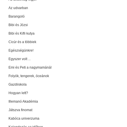
Az udvarban
Barangoló
Bibi és Józsi
Bibi és Kifli kutya
Cicúr és a többiek
Egészségünkre!
Egyszer volt ...
Emi és Peti a nagymamánál
Folyók, tengerek, óceánok
Gazdiiskola
Hogyan lett?
Illemanó Akadémia
Játszva finomat
Kabóca univerzuma
Kalandozás az időben