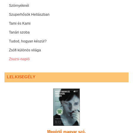
Szörnyéknél
Szuperhősök Hellászban
Tami és Kami
Tanári szoba
Tudod, hogyan készül?
Zsófi különös világa
Zsuzsi-napló
LELKISEGÉLY
Megértő magyar szó,