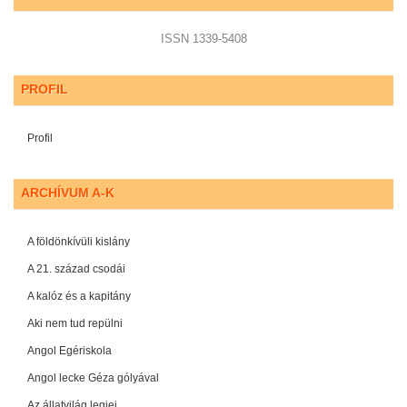
ISSN 1339-5408
PROFIL
Profil
ARCHÍVUM A-K
A földönkívüli kislány
A 21. század csodái
A kalóz és a kapitány
Aki nem tud repülni
Angol Egériskola
Angol lecke Géza gólyával
Az állatvilág legjei