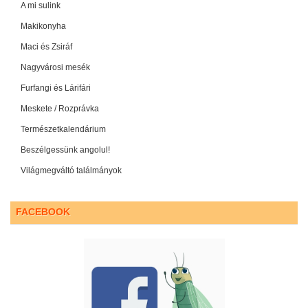
A mi sulink
Makikonyha
Maci és Zsiráf
Nagyvárosi mesék
Furfangi és Lárifári
Meskete / Rozprávka
Természetkalendárium
Beszélgessünk angolul!
Világmegváltó találmányok
FACEBOOK