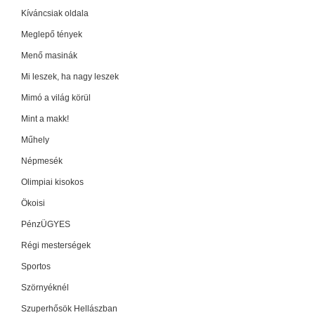
Kíváncsiak oldala
Meglepő tények
Menő masinák
Mi leszek, ha nagy leszek
Mimó a világ körül
Mint a makk!
Műhely
Népmesék
Olimpiai kisokos
Ökoisi
PénzÜGYES
Régi mesterségek
Sportos
Szörnyéknél
Szuperhősök Hellászban