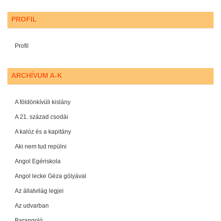
PROFIL
Profil
ARCHÍVUM A-K
A földönkívüli kislány
A 21. század csodái
A kalóz és a kapitány
Aki nem tud repülni
Angol Egériskola
Angol lecke Géza gólyával
Az állatvilág legjei
Az udvarban
Barangoló