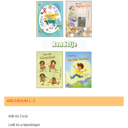
ARCHÍVUM L-Z
Kifli és Cicúr
Letti és a tejesbögre