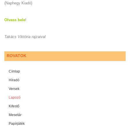
(Naphegy Kiadó)
Olvass bele
!
Takács Viktória rajzaival
ROVATOK
Címlap
Híradó
Versek
Lapozó
Kifestő
Mesetár
Papírjáték