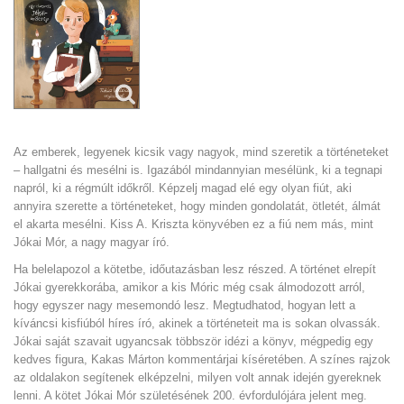
Az emberek, legyenek kicsik vagy nagyok, mind szeretik a történeteket
– hallgatni és mesélni is. Igazából mindannyian mesélünk, ki a tegnapi
napról, ki a régmúlt időkről. Képzelj magad elé egy olyan fiút, aki
annyira szerette a történeteket, hogy minden gondolatát, ötletét, álmát
el akarta mesélni. Kiss A. Kriszta könyvében ez a fiú nem más, mint
Jókai Mór, a nagy magyar író.
Ha belelapozol a kötetbe, időutazásban lesz részed. A történet elrepít
Jókai gyerekkorába, amikor a kis Móric még csak álmodozott arról,
hogy egyszer nagy mesemondó lesz. Megtudhatod, hogyan lett a
kíváncsi kisfiúból híres író, akinek a történeteit ma is sokan olvassák.
Jókai saját szavait ugyancsak többször idézi a könyv, mégpedig egy
kedves figura, Kakas Márton kommentárjai kíséretében. A színes rajzok
az oldalakon segítenek elképzelni, milyen volt annak idején gyereknek
lenni. A kötet Jókai Mór születésének 200. évfordulójára jelent meg.