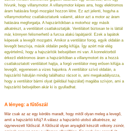
hívunk, hogy villanymotor. A villanymotor képes arra, hogy elektromos
áram hatására forgó mozgást hozzon létre. Ez azt jelenti, hogyha a
villanymotorhoz csatlakoztatunk valamit, akkor azt a motor az áram
hatására megforgatja. A hajszárítókban a motorhoz egy másik
alkatrészt, a ventilátort csatlakoztatják. Ventilátort biztosan te is láttál
már, könnyen felismerhető a furcsa alakú lapátjairól. Ezek a lapátok
képesek a levegőt mozgatni. Amikor a ventilátor forog, egyik oldalán a
levegőt beszívja, másik oldalán pedig kifújja. Így azért már elég
egyértelmű, hogy a hajszárítók belsejében mi van. A konnektorból
érkező elektromos áram a hajszárítóban a villanymotort és a hozzá
csatlakoztatott ventilátort hajtja, a forgó ventilátor meg erősen kifújja a
levegőt, egyenesen a vizes hajunkra. A ventilátor szívó oldalán, a
hajszárító hátulján mindig találhatsz rácsot is, ami megakadályozza,
hogy a ventilátor bármi olyat (például hajszálat) magába szívjon, ami a
hajszárító belsejében akár ki is gyulladhat.
A lényeg: a fűtőszál
Már csak az az egy kérdés maradt, hogy mitől olyan meleg a levegő,
amit a hajszárító kifúj? A válasz a hajszárító utolsó alkatrésze, az
úgynevezett fűtőszál. A fűtőszál olyan anyagból készült vékony zsinór,