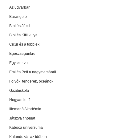
Az udvarban
Barangoló
Bibi és Józsi
Bibi és Kifli kutya
Cicúr és a többiek
Egészségünkre!
Egyszer volt ...
Emi és Peti a nagymamánál
Folyók, tengerek, óceánok
Gazdiiskola
Hogyan lett?
Illemanó Akadémia
Játszva finomat
Kabóca univerzuma
Kalandozás az időben