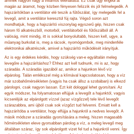
aminek nagyon nagy a villamos ellenállása. Ez csak úgy engedi át
magán az áramot, hogy közben fényesen felizzik és jól felmelegedik. A
hajszárítókban a ventilátor elé teszik a fűtőszálat, így melegedik fel a
levegő, amit a ventilátor keresztül fúj rajta. Végső soron azt
mondhatjuk, hogy a hajszárító viszonylag egyszerű gép, hiszen csak
három fő alkatrészből, motorból, ventilátorból és fűtőszálból áll. A
valóság, mint mindig, itt is sokkal bonyolultabb, hiszen kell, ugye, a
műanyag burkolat is, meg a rácsok, nyomógombok, meg mindenféle
elektronikai alkatrészek, amivel a hajszárító működését irányítjuk.
Az is egy érdekes kérdés, hogy szükség van-e egyáltalán meleg
levegőre a hajszárításhoz? Ehhez azt kell tudnunk, mi is az, hogy
száradás. A száradás igazából az, amikor a hajunkon lévő víz
elpárolog. Talán emlékszel még a klímával kapcsolatosan, hogy a víz
már szobahőmérsékleten (vagyis ha csak állsz a szobában) is elkezd
párologni, csak nagyon lassan. Ezt két dologgal lehet gyorsítani. Az
egyik módszer, ha folyamatosan elfújjuk a levegőt a hajunktól, vagyis
kicseréljük az elpárolgott vízzel (azaz vízgőzzel) tele lévő levegőt
szárazabbra, ami újból csak sok vízgőzt tud felvenni. Emiatt kell a
hajszárítóba a ventilátor, hogy elfújja a hajunkról a nedves levegőt. A
másik módszer a száradás gyorsítására a meleg, hiszen magasabb
hőmérsékleten eleve gyorsabban párolog a víz, a meleg levegő meg
általában száraz, így sok elpárolgott vizet fel tud a hajunkról venni. Így