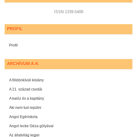
ISSN 1339-5408
PROFIL
Profil
ARCHÍVUM A-K
A földönkívüli kislány
A 21. század csodái
A kalóz és a kapitány
Aki nem tud repülni
Angol Egériskola
Angol lecke Géza gólyával
Az állatvilág legjei