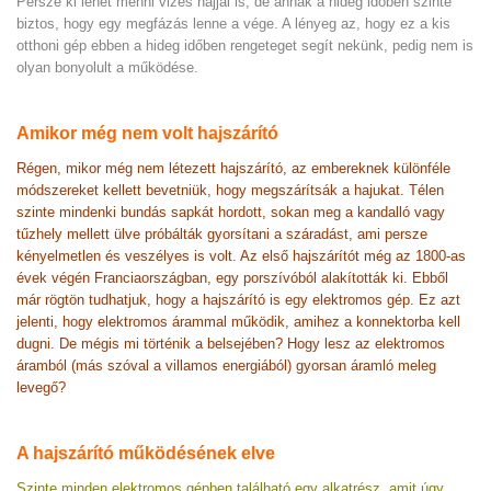
Persze ki lehet menni vizes hajjal is, de annak a hideg időben szinte
biztos, hogy egy megfázás lenne a vége. A lényeg az, hogy ez a kis
otthoni gép ebben a hideg időben rengeteget segít nekünk, pedig nem is
olyan bonyolult a működése.
Amikor még nem volt hajszárító
Régen, mikor még nem létezett hajszárító, az embereknek különféle
módszereket kellett bevetniük, hogy megszárítsák a hajukat. Télen
szinte mindenki bundás sapkát hordott, sokan meg a kandalló vagy
tűzhely mellett ülve próbálták gyorsítani a száradást, ami persze
kényelmetlen és veszélyes is volt. Az első hajszárítót még az 1800-as
évek végén Franciaországban, egy porszívóból alakították ki. Ebből
már rögtön tudhatjuk, hogy a hajszárító is egy elektromos gép. Ez azt
jelenti, hogy elektromos árammal működik, amihez a konnektorba kell
dugni. De mégis mi történik a belsejében? Hogy lesz az elektromos
áramból (más szóval a villamos energiából) gyorsan áramló meleg
levegő?
A hajszárító működésének elve
Szinte minden elektromos gépben található egy alkatrész, amit úgy