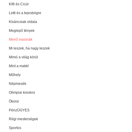
Kifli és Cicúr
Letti és a tejesbögre
Kíváncsiak oldala
Meglepő tények
Menő masinák
Mi leszek, ha nagy leszek
Mimó a világ körül
Mint a makk!
Műhely
Népmesék
Olimpiai kisokos
Ökoisi
PénzÜGYES
Régi mesterségek
Sportos