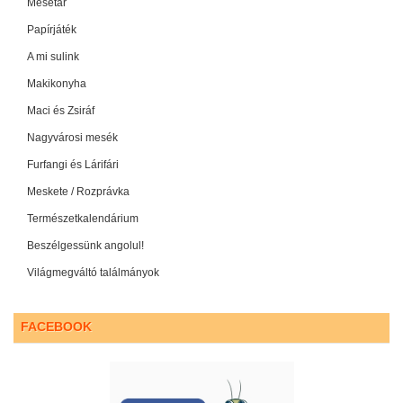
Mesetár
Papírjáték
A mi sulink
Makikonyha
Maci és Zsiráf
Nagyvárosi mesék
Furfangi és Lárifári
Meskete / Rozprávka
Természetkalendárium
Beszélgessünk angolul!
Világmegváltó találmányok
FACEBOOK