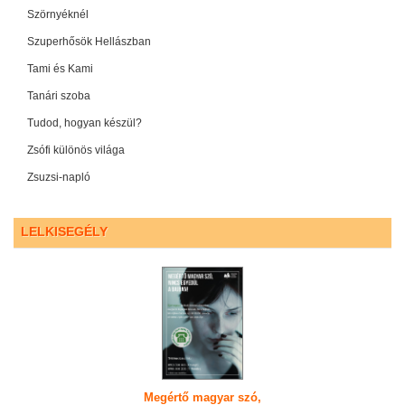
Szörnyéknél
Szuperhősök Hellászban
Tami és Kami
Tanári szoba
Tudod, hogyan készül?
Zsófi különös világa
Zsuzsi-napló
LELKISEGÉLY
Megértő magyar szó,