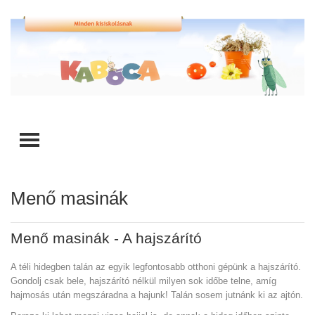
TOGGLE MENU
Menő masinák
Menő masinák - A hajszárító
A téli hidegben talán az egyik legfontosabb otthoni gépünk a hajszárító.
Gondolj csak bele, hajszárító nélkül milyen sok időbe telne, amíg
hajmosás után megszáradna a hajunk! Talán sosem jutnánk ki az ajtón.