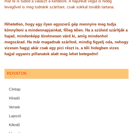
már te is tudod a választ a kérdésre. A hajunkat végül is hideg
levegővel is meg tudnánk szárítani, csak sokkal tovább tartana.
Hihetetlen, hogy egy ilyen egyszerű gép mennyire meg tudja
könnyíteni a mindennapjainkat, főleg télen. Ha a szüleid szárítják a
hajad, mindenképp türelmesen várd ki, amíg mindenhol
megszárad. Ha már magadnak szárítod, mindig figyelj oda, nehogy
vizesen hagyj akár csak egy pici részt is, a téli hidegben vizes
hajjal ugyanis pillanatok alatt meg lehet betegedni!
ROVATOK
Címlap
Híradó
Versek
Lapozó
Kifestő