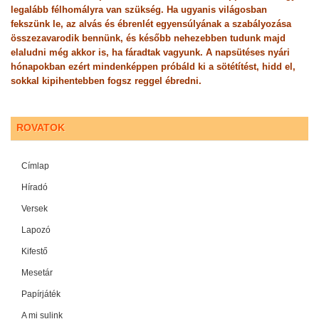
legalább félhomályra van szükség. Ha ugyanis világosban
fekszünk le, az alvás és ébrenlét egyensúlyának a szabályozása
összezavarodik bennünk, és később nehezebben tudunk majd
elaludni még akkor is, ha fáradtak vagyunk. A napsütéses nyári
hónapokban ezért mindenképpen próbáld ki a sötétítést, hidd el,
sokkal kipihentebben fogsz reggel ébredni.
ROVATOK
Címlap
Híradó
Versek
Lapozó
Kifestő
Mesetár
Papírjáték
A mi sulink