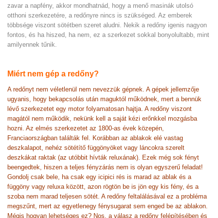
zavar a napfény, akkor mondhatnád, hogy a menő masinák utolsó
otthoni szerkezetére, a redőnyre nincs is szükséged. Az emberek
többsége viszont sötétben szeret aludni. Nekik a redőny igenis nagyon
fontos, és ha hiszed, ha nem, ez a szerkezet sokkal bonyolultabb, mint
amilyennek tűnik.
Miért nem gép a redőny?
A redőnyt nem véletlenül nem nevezzük gépnek. A gépek jellemzője
ugyanis, hogy bekapcsolás után maguktól működnek, mert a bennük
lévő szerkezetet egy motor folyamatosan hajtja. A redőny viszont
magától nem működik, nekünk kell a saját kézi erőnkkel mozgásba
hozni. Az elmés szerkezetet az 1800-as évek közepén,
Franciaországban találták fel. Korábban az ablakok elé vastag
deszkalapot, nehéz sötétítő függönyöket vagy láncokra szerelt
deszkákat raktak (az utóbbit hívták reluxának). Ezek még sok fényt
beengedtek, hiszen a teljes fényzárás nem is olyan egyszerű feladat!
Gondolj csak bele, ha csak egy icipici rés is marad az ablak és a
függöny vagy reluxa között, azon rögtön be is jön egy kis fény, és a
szoba nem marad teljesen sötét. A redőny feltalálásával ez a probléma
megszűnt, mert az egyetlenegy fénysugarat sem enged be az ablakon.
Mégis hogyan lehetséges ez? Nos, a válasz a redőny felépítésében és