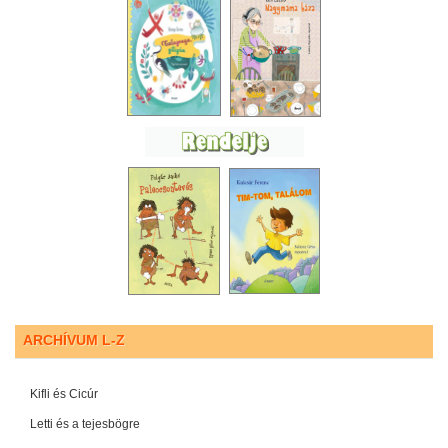
ARCHÍVUM L-Z
Kifli és Cicúr
Letti és a tejesbögre