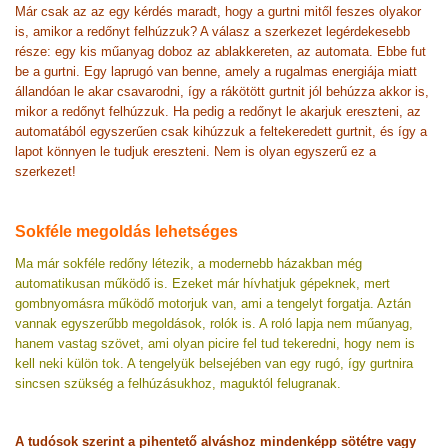
Már csak az az egy kérdés maradt, hogy a gurtni mitől feszes olyakor
is, amikor a redőnyt felhúzzuk? A válasz a szerkezet legérdekesebb
része: egy kis műanyag doboz az ablakkereten, az automata. Ebbe fut
be a gurtni. Egy laprugó van benne, amely a rugalmas energiája miatt
állandóan le akar csavarodni, így a rákötött gurtnit jól behúzza akkor is,
mikor a redőnyt felhúzzuk. Ha pedig a redőnyt le akarjuk ereszteni, az
automatából egyszerűen csak kihúzzuk a feltekeredett gurtnit, és így a
lapot könnyen le tudjuk ereszteni. Nem is olyan egyszerű ez a
szerkezet!
Sokféle megoldás lehetséges
Ma már sokféle redőny létezik, a modernebb házakban még
automatikusan működő is. Ezeket már hívhatjuk gépeknek, mert
gombnyomásra működő motorjuk van, ami a tengelyt forgatja. Aztán
vannak egyszerűbb megoldások, rolók is. A roló lapja nem műanyag,
hanem vastag szövet, ami olyan picire fel tud tekeredni, hogy nem is
kell neki külön tok. A tengelyük belsejében van egy rugó, így gurtnira
sincsen szükség a felhúzásukhoz, maguktól felugranak.
A tudósok szerint a pihentető alváshoz mindenképp sötétre vagy