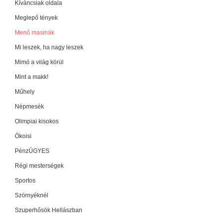
Kíváncsiak oldala
Meglepő tények
Menő masinák
Mi leszek, ha nagy leszek
Mimó a világ körül
Mint a makk!
Műhely
Népmesék
Olimpiai kisokos
Ökoisi
PénzÜGYES
Régi mesterségek
Sportos
Szörnyéknél
Szuperhősök Hellászban