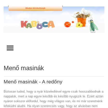
TOGGLE MENU
Menő masinák
Menő masinák - A redőny
Biztosan tudod, hogy a nyár közeledtével egyre csak hosszabbodnak a
nappalok, mert a nap egyre később és később nyugszik le. Ezért aztán
nyáron sokszor előfordul, hogy még világos van, és mi már szeretnénk
lefeküdni aludni.
Ha olyan szerencsés vagy, hogy az alvásban nem