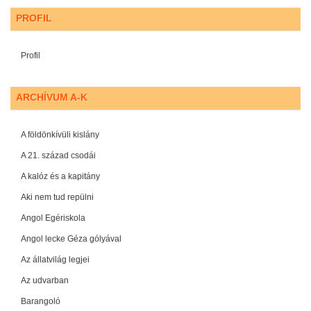
PROFIL
Profil
ARCHÍVUM A-K
A földönkívüli kislány
A 21. század csodái
A kalóz és a kapitány
Aki nem tud repülni
Angol Egériskola
Angol lecke Géza gólyával
Az állatvilág legjei
Az udvarban
Barangoló