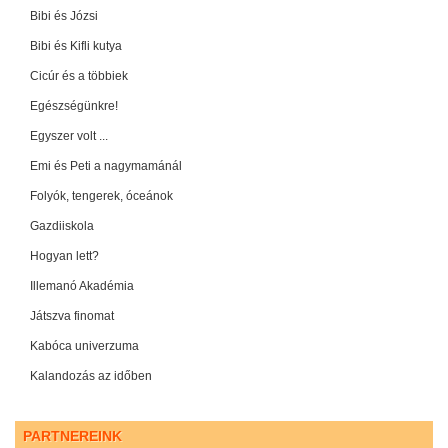
Bibi és Józsi
Bibi és Kifli kutya
Cicúr és a többiek
Egészségünkre!
Egyszer volt ...
Emi és Peti a nagymamánál
Folyók, tengerek, óceánok
Gazdiiskola
Hogyan lett?
Illemanó Akadémia
Játszva finomat
Kabóca univerzuma
Kalandozás az időben
PARTNEREINK