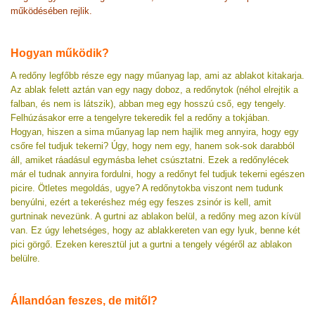
működésében rejlik.
Hogyan működik?
A redőny legfőbb része egy nagy műanyag lap, ami az ablakot kitakarja.
Az ablak felett aztán van egy nagy doboz, a redőnytok (néhol elrejtik a
falban, és nem is látszik), abban meg egy hosszú cső, egy tengely.
Felhúzásakor erre a tengelyre tekeredik fel a redőny a tokjában.
Hogyan, hiszen a sima műanyag lap nem hajlik meg annyira, hogy egy
csőre fel tudjuk tekerni? Úgy, hogy nem egy, hanem sok-sok darabból
áll, amiket ráadásul egymásba lehet csúsztatni. Ezek a redőnylécek
már el tudnak annyira fordulni, hogy a redőnyt fel tudjuk tekerni egészen
picire. Ötletes megoldás, ugye? A redőnytokba viszont nem tudunk
benyúlni, ezért a tekeréshez még egy feszes zsinór is kell, amit
gurtninak nevezünk. A gurtni az ablakon belül, a redőny meg azon kívül
van. Ez úgy lehetséges, hogy az ablakkereten van egy lyuk, benne két
pici görgő. Ezeken keresztül jut a gurtni a tengely végéről az ablakon
belülre.
Állandóan feszes, de mitől?