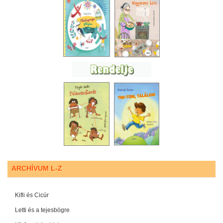
ARCHÍVUM L-Z
Kifli és Cicúr
Letti és a tejesbögre