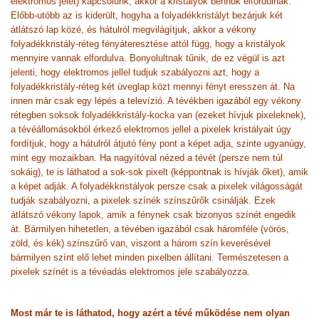
elektromos jelet) kapcsolunk, akkor a kristályok bennük elfordulnak.
Előbb-utóbb az is kiderült, hogyha a folyadékkristályt bezárjuk két
átlátszó lap közé, és hátulról megvilágítjuk, akkor a vékony
folyadékkristály-réteg fényáteresztése attól függ, hogy a kristályok
mennyire vannak elfordulva. Bonyolultnak tűnik, de ez végül is azt
jelenti, hogy elektromos jellel tudjuk szabályozni azt, hogy a
folyadékkristály-réteg két üveglap közt mennyi fényt eresszen át. Na
innen már csak egy lépés a televízió. A tévékben igazából egy vékony
rétegben soksok folyadékkristály-kocka van (ezeket hívjuk pixeleknek),
a tévéállomásokból érkező elektromos jellel a pixelek kristályait úgy
fordítjuk, hogy a hátulról átjutó fény pont a képet adja, szinte ugyanúgy,
mint egy mozaikban. Ha nagyítóval nézed a tévét (persze nem túl
sokáig), te is láthatod a sok-sok pixelt (képpontnak is hívják őket), amik
a képet adják. A folyadékkristályok persze csak a pixelek világosságát
tudják szabályozni, a pixelek színék színszűrők csinálják. Ezek
átlátszó vékony lapok, amik a fénynek csak bizonyos színét engedik
át. Bármilyen hihetetlen, a tévében igazából csak háromféle (vörös,
zöld, és kék) színszűrő van, viszont a három szín keverésével
bármilyen színt elő lehet minden pixelben állítani. Természetesen a
pixelek színét is a tévéadás elektromos jele szabályozza.
Most már te is láthatod, hogy azért a tévé működése nem olyan