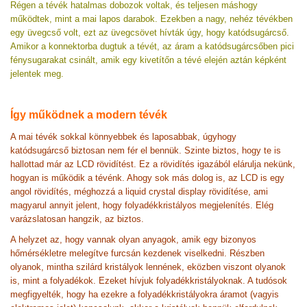
Régen a tévék hatalmas dobozok voltak, és teljesen máshogy
működtek, mint a mai lapos darabok. Ezekben a nagy, nehéz tévékben
egy üvegcső volt, ezt az üvegcsövet hívták úgy, hogy katódsugárcső.
Amikor a konnektorba dugtuk a tévét, az áram a katódsugárcsőben pici
fénysugarakat csinált, amik egy kivetítőn a tévé elején aztán képként
jelentek meg.
Így működnek a modern tévék
A mai tévék sokkal könnyebbek és laposabbak, úgyhogy
katódsugárcső biztosan nem fér el bennük. Szinte biztos, hogy te is
hallottad már az LCD rövidítést. Ez a rövidítés igazából elárulja nekünk,
hogyan is működik a tévénk. Ahogy sok más dolog is, az LCD is egy
angol rövidítés, méghozzá a liquid crystal display rövidítése, ami
magyarul annyit jelent, hogy folyadékkristályos megjelenítés. Elég
varázslatosan hangzik, az biztos.
A helyzet az, hogy vannak olyan anyagok, amik egy bizonyos
hőmérsékletre melegítve furcsán kezdenek viselkedni. Részben
olyanok, mintha szilárd kristályok lennének, eközben viszont olyanok
is, mint a folyadékok. Ezeket hívjuk folyadékkristályoknak. A tudósok
megfigyelték, hogy ha ezekre a folyadékkristályokra áramot (vagyis