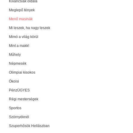
Kíváncsiak oldala
Meglepő tények
Menő masinák
Mi leszek, ha nagy leszek
Mimó a világ körül
Mint a makk!
Műhely
Népmesék
Olimpiai kisokos
Ökoisi
PénzÜGYES
Régi mesterségek
Sportos
Szörnyéknél
Szuperhősök Hellászban