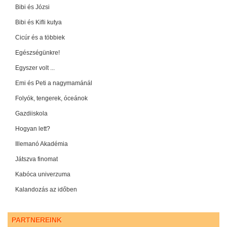
Bibi és Józsi
Bibi és Kifli kutya
Cicúr és a többiek
Egészségünkre!
Egyszer volt ...
Emi és Peti a nagymamánál
Folyók, tengerek, óceánok
Gazdiiskola
Hogyan lett?
Illemanó Akadémia
Játszva finomat
Kabóca univerzuma
Kalandozás az időben
PARTNEREINK