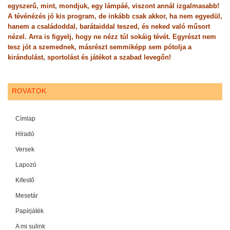
egyszerű, mint, mondjuk, egy lámpáé, viszont annál izgalmasabb!
A tévénézés jó kis program, de inkább csak akkor, ha nem egyedül,
hanem a családoddal, barátaiddal teszed, és neked való műsort
nézel. Arra is figyelj, hogy ne nézz túl sokáig tévét. Egyrészt nem
tesz jót a szemednek, másrészt semmiképp sem pótolja a
kirándulást, sportolást és játékot a szabad levegőn!
ROVATOK
Címlap
Híradó
Versek
Lapozó
Kifestő
Mesetár
Papírjáték
A mi sulink