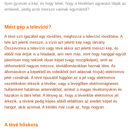
ilyen gyorsan a kép, és hogy lehet, hogy a tévékben ugyanazt látják az
emberek, pedig azok messze vannak egymástól?
Miért gép a televízió?
A tévé szó igazából egy rövidítés, méghozzá a televízió rövidítése. A
tele azt jelenti messze, a vízió azt jelenti kép vagy látvány.
Összevonva a televízió vagy tévé akkor azt jelenti messzi kép, és
ebből már értjük is a feladatát, ami nem más, mint hogy hanggal együtt
jelenítsen meg nekünk olyan képet (vagy mozgóképet), amit az
otthonunktól nagyon messze, tévéállomásokban hoznak létre. Az
állomásokon a képekből és videókból (ezt adásnak hívjuk) elektromos
jelet csinálnak. A tévé típusától függően ez a jel vagy elektromos
vezetékeken érkezik a tévébe, vagy a levegőben elektromágneses
hullámként hatalmas antennákból, amiket a magas tévétornyokon és
házakon is látni lehet. A lényeg az, hogy a tévénkbe elektromos jel
érkezik, a tévénk pedig képes ebből előállítani az eredeti képet és
hangot, akár azonnal. A kérdés már csak az, hogy hogyan.
A tévé hőskora