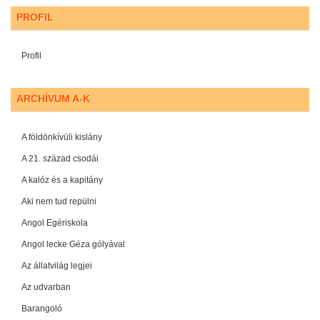
PROFIL
Profil
ARCHÍVUM A-K
A földönkívüli kislány
A 21. század csodái
A kalóz és a kapitány
Aki nem tud repülni
Angol Egériskola
Angol lecke Géza gólyával
Az állatvilág legjei
Az udvarban
Barangoló