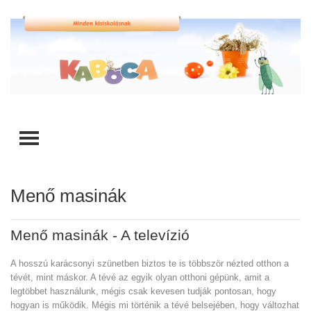
TOGGLE MENU
Menő masinák
Menő masinák - A televízió
A hosszú karácsonyi szünetben biztos te is többször nézted otthon a
tévét, mint máskor. A tévé az egyik olyan otthoni gépünk, amit a
legtöbbet használunk, mégis csak kevesen tudják pontosan, hogy
hogyan is működik. Mégis mi történik a tévé belsejében, hogy változhat